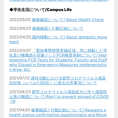
◆学生生活について/Campus Life
2022/05/02
健康確認について/ About Health Check
2022/04/25
健康確認と行動記録について
2022/04/25
国内移動について/ About domestic move
ment
2022/03/07
「緊急事態措置実施区域」等に移動した学
生及び教職員を対象としたPCR検査体制について/
Impl
ementing PCR Tests for Students, Faculty and Staff
who Stayed in Emergency Measures Implementatio
n Area, etc.
2021/07/12
課外活動における新型コロナウイルス感染
症対策（レベル1.5対応）に係る注意事項について
2021/04/23
新型コロナウイルス感染拡大に伴う感染防
止策の徹底について/Alert to prevent spread of COVID
-19
2021/04/01
健康確認と行動記録について/
Requests a
health status confirmation questionnaire and Move