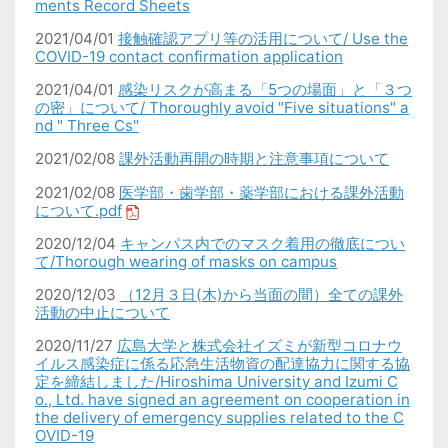
ments Record Sheets
2021/04/01
接触確認アプリ等の活用について/ Use the
COVID-19 contact confirmation application
2021/04/01
感染リスクが高まる「5つの場面」と「３つ
の密」について/ Thoroughly avoid "Five situations" a
nd " Three Cs"
2021/02/08
課外活動再開の時期と注意事項について
2021/02/08
医学部・歯学部・薬学部における課外活動
について.pdf
2020/12/04
キャンパス内でのマスク着用の徹底につい
て/Thorough wearing of masks on campus
2020/12/03
（12月３日(木)から当面の間）全ての課外
活動の中止について
2020/11/27
広島大学と株式会社イズミが新型コロナウ
イルス感染症に係る応急生活物資の配達協力に関する協
定を締結しました/Hiroshima University and Izumi C
o., Ltd. have signed an agreement on cooperation in
the delivery of emergency supplies related to the C
OVID-19