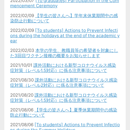
2022/03/07
[To graduates] Participation in the Com
mencement Ceremony
2022/02/09
【学生の皆さんへ】学年末休業期間中の感
染防止行動について
2022/02/09
[To students] Actions to Prevent Infecti
ons during the holidays at the end of the academic y
ear
2022/02/03
本学の学生、教職員等の希望者を対象にし
た3回目ワクチン接種の概要をお知らせします
2021/10/01
課外活動における新型コロナウイルス感染
症対策（レベル
1.5
対応）に係る注意事項について
2021/08/30
課外活動における新型コロナウイルス感染
症対策（レベル2
対応）に係る注意事項について
2021/08/20
課外活動における新型コロナウイルス感染
症対策（レベル
1.5
対応）に係る注意事項について
2021/08/06
【学生の皆さんへ】夏季休業期間中の感染
防止行動について
2021/08/06
[To students] Actions to Prevent Infectio
ns during the Summer Holidays