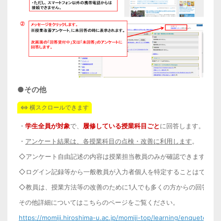
●その他
・
学生全員が対象
で、
履修している授業科目ごと
に回答します。
・
アンケート結果は、各授業科目の点検・改善に利用します
。
◇アンケート自由記述の内容は授業担当教員のみが確認できます。一
◇ログイン記録等から一般教員が入力者個人を特定することはできま
◇教員は、授業方法等の改善のために1人でも多くの方からの回答を
その他詳細についてはこちらのページをご覧ください。
https://momiji.hiroshima-u.ac.jp/momiji-top/learning/enquete/yo