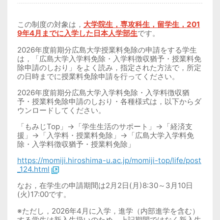
この制度の対象は，
大学院生，専攻科生，留学生，201
9年4月までに入学した日本人学部生
です。
2026
年度前期分広島大学授業料免除の申請をする学生
は，「広島大学入学料免除・入学料徴収猶予・授業料免
除申請のしおり」をよく読み，指定された方法で，所定
の日時までに授業料免除申請を行ってください。
2026
年度前期分広島大学入学料免除・入学料徴収猶
予・授業料免除申請のしおり・各種様式は，以下からダ
ウンロードしてください。
「もみじ
Top
」
→
「学生生活のサポート」
→
「経済支
援」
→
「入学料・授業料免除」
→
「広島大学入学料免
除・入学料徴収猶予・授業料免除」
https://momiji.hiroshima-u.ac.jp/momiji-top/life/post
_124.html
なお，在学生の申請期間は
2
月
2
日
(
月
)8:30
～
3
月
10
日
(
火
)17:00
です。
※ただし，
2026
年
4
月に入学，進学（内部進学を含む）
する学生は新入生扱いのため，上記期間ではなく新入生