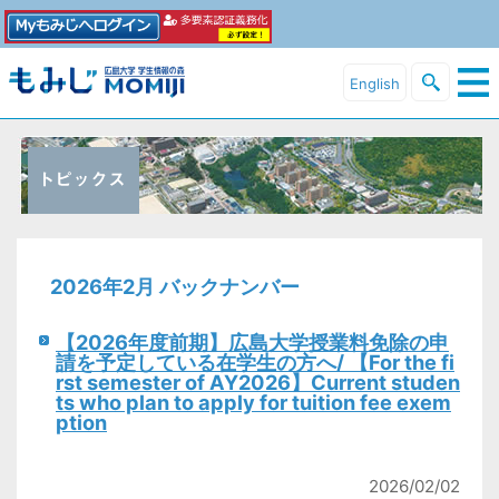
English
2026年2月 バックナンバー
【2026年度前期】広島大学授業料免除の申
請を予定している在学生の方へ/ 【For the fi
rst semester of AY2026】Current studen
ts who plan to apply for tuition fee exem
ption
2026/02/02