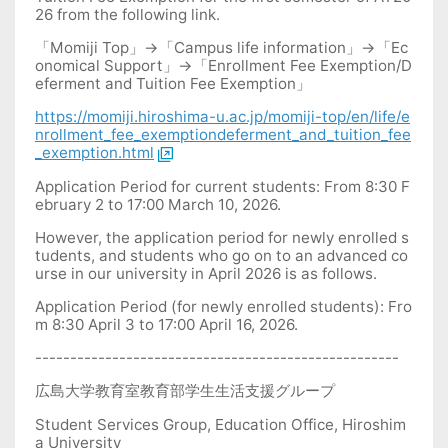
26 from the following link.
「
Momiji Top
」
→
「
Campus life information
」
→
「
Ec
onomical Support
」
→
「
Enrollment Fee Exemption/D
eferment and Tuition Fee Exemption
」
https://momiji.hiroshima-u.ac.jp/momiji-top/en/life/e
nrollment_fee_exemptiondeferment_and_tuition_fee
_exemption.html
Application Period for current students: From 8:30 F
ebruary 2 to 17:00 March 10, 2026.
However, the application period for newly enrolled s
tudents, and students who go on to an advanced co
urse in our university in April 2026 is as follows.
Application Period (for newly enrolled students): Fro
m 8:30 April 3 to 17:00 April 16, 2026.
----------------------------------------------------
広島大学教育室教育部学生生活支援グループ
Student Services Group, Education Office, Hiroshim
a University