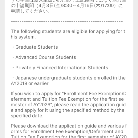
の申請期間（
4
月
3
日
(
金
)8:30
～
4
月
16
日
(
木
)17:00
）に
申請してください。
----------------------------------------------------
The following students are eligible for applying for t
his system.
・
Graduate Students
・
Advanced Course Students
・
Privately Financed International Students
・
Japanese undergraduate students enrolled in the
AY2019 or earlier
If you wish to apply for "Enrollment Fee Exemption/D
eferment and Tuition Fee Exemption for the first se
mester of AY2026", please read the application guid
e and apply for it using the specified method by the
specified date.
Please download the application guide and various f
orms for Enrollment Fee Exemption/Deferment and
Tuition Fee Exemption for the first semester of AY20