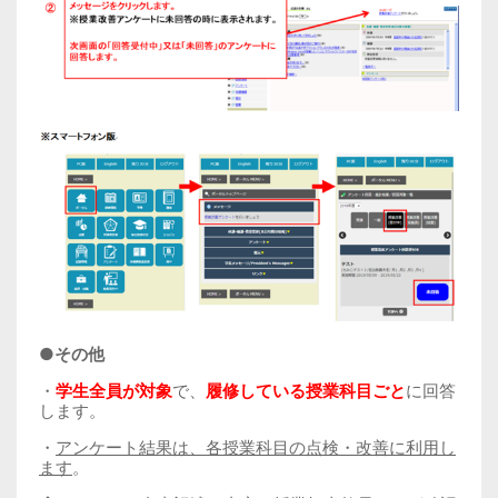
●
その他
・
学生全員が対象
で、
履修している授業科目ごと
に回答
します。
・
アンケート結果は、各授業科目の点検・改善に利用し
ます
。