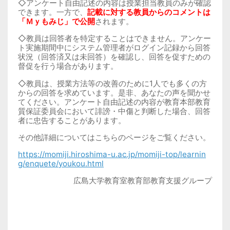
◇アンケート自由記述の内容は授業担当教員のみが確認
できます。一方で、
記載に対する教員からのコメントは
「Ｍｙもみじ」で公開
されます。
◇教員は回答者を特定することはできません。アンケー
ト実施期間中にシステム管理者がログイン記録から回答
状況（回答済又は未回答）を確認し、回答を促すための
督促を行う場合があります。
◇教員は、授業方法等の改善のために1人でも多くの方
からの回答を求めています。是非、あなたの声を聞かせ
てください。アンケート自由記述の内容が教育本部教育
質保証委員会において誹謗・中傷と判断した場合、回答
者に忠告することがあります。
その他詳細についてはこちらのページをご覧ください。
https://momiji.hiroshima-u.ac.jp/momiji-top/learnin
g/enquete/youkou.html
広島大学教育室教育部教育支援グループ