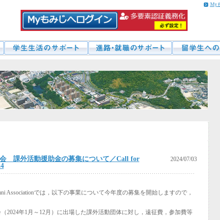
My
会 課外活動援助金の募集について／Call for
2024/07/03
24
y Alumni Associationでは，以下の事業について今年度の募集を開始しますので，
2024年1月～12月）に出場した課外活動団体に対し，遠征費，参加費等