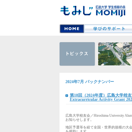
2024年7月 バックナンバー
第18回（2024年度）広島大学校友
Extracurricular Activity Grant 20
広島大学校友会／Hiroshima Universit
お知らせします。
地区予選等を経て全国・世界的規模の大会（
を援助します。