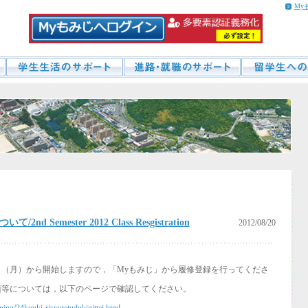
My
emester 2012 Class Resgistration
2012/08/20
（月）から開始しますので，「Myもみじ」から履修登録を行ってくださ
項等については，以下のページで確認してください。
ning/24kouki-risyutetudukinittei.html