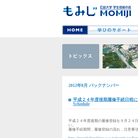
2012年8月 バックナンバー
平成２４年度後期履修手続日程について/2nd S
Schedule
平成２４年度後期の履修登録を９月２４日
い。
履修手続期間，履修登録の流れ，注意事
https://momiji.hiroshima-u.ac.jp/momiji-top/lear