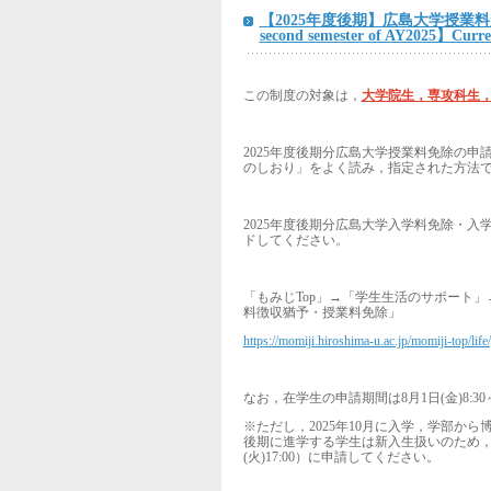
【2025年度後期】広島大学授業料
second semester of AY2025】Current
この制度の対象は，
大学院生，専攻科生，
2025
年度後期分広島大学授業料免除の申
のしおり」をよく読み，指定された方法
2025
年度後期分広島大学入学料免除・入
ドしてください。
「もみじ
Top
」
→
「学生生活のサポート」
料徴収猶予・授業料免除」
https://momiji.hiroshima-u.ac.jp/momiji-top/lif
なお，在学生の申請期間は
8
月
1
日
(
金
)8:30
※ただし，
2025
年
10
月に入学，学部から
後期に進学する学生は新入生扱いのため
(
火
)17:00
）に申請してください。