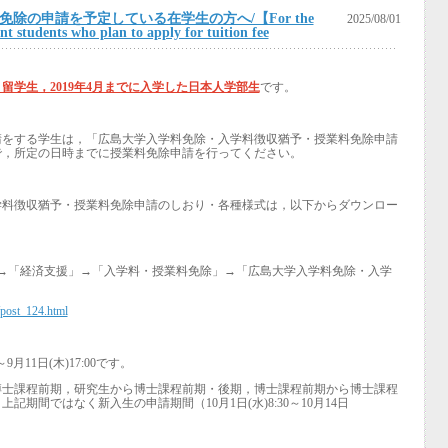
免除の申請を予定している在学生の方へ/【For the
2025/08/01
 students who plan to apply for tuition fee
留学生，2019年4月までに入学した日本人学部生
です。
請をする学生は，「広島大学入学料免除・入学料徴収猶予・授業料免除申請
で，所定の日時までに授業料免除申請を行ってください。
学料徴収猶予・授業料免除申請のしおり・各種様式は，以下からダウンロー
→
「経済支援」
→
「入学料・授業料免除」
→
「広島大学入学料免除・入学
e/post_124.html
～
9
月
11
日
(
木
)17:00
です。
博士課程前期，研究生から博士課程前期・後期，博士課程前期から博士課程
，上記期間ではなく新入生の申請期間（
10
月
1
日
(
水
)8:30
～
10
月
14
日