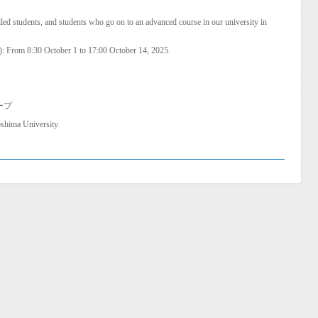
led students, and students who go on to an advanced course in our university in
s): From 8:30 October 1 to 17:00 October 14, 2025.
ープ
oshima University