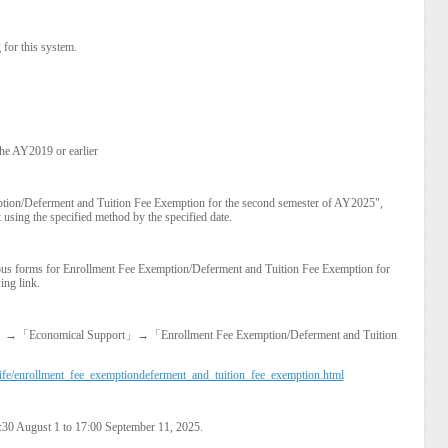
 for this system.
the AY2019 or earlier
ption/Deferment and Tuition Fee Exemption for the second semester of AY2025",
t using the specified method by the specified date.
ious forms for Enrollment Fee Exemption/Deferment and Tuition Fee Exemption for
ing link.
」
→
「
Economical Support
」
→
「
Enrollment Fee Exemption/Deferment and Tuition
/life/enrollment_fee_exemptiondeferment_and_tuition_fee_exemption.html
8:30 August 1 to 17:00 September 11, 2025.