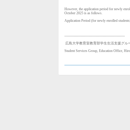
However, the application period for newly enrol
October 2025 is as follows.
Application Period (for newly enrolled student
----------------------------------------------------
広島大学教育室教育部学生生活支援グル
Student Services Group, Education Office, Hir