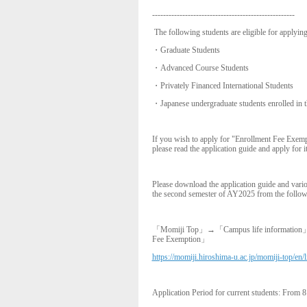
----------------------------------------------------
The following students are eligible for applying
・
Graduate Students
・
Advanced Course Students
・
Privately Financed International Students
・
Japanese undergraduate students enrolled in 
If you wish to apply for "Enrollment Fee Exem
please read the application guide and apply for i
Please download the application guide and var
the second semester of AY2025 from the follow
「
Momiji Top
」
→
「
Campus life information
Fee Exemption
」
https://momiji.hiroshima-u.ac.jp/momiji-top/en
Application Period for current students: From 