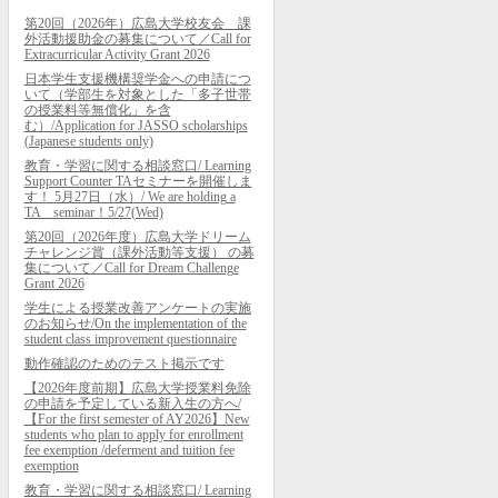
第20回（2026年）広島大学校友会 課
外活動援助金の募集について／Call for
Extracurricular Activity Grant 2026
日本学生支援機構奨学金への申請につ
いて（学部生を対象とした「多子世帯
の授業料等無償化」を含
む）/Application for JASSO scholarships
(Japanese students only)
教育・学習に関する相談窓口/ Learning
Support Counter TAセミナーを開催しま
す！ 5月27日（水）/ We are holding a
TA seminar！5/27(Wed)
第20回（2026年度）広島大学ドリーム
チャレンジ賞（課外活動等支援） の募
集について／Call for Dream Challenge
Grant 2026
学生による授業改善アンケートの実施
のお知らせ/On the implementation of the
student class improvement questionnaire
動作確認のためのテスト掲示です
【2026年度前期】広島大学授業料免除
の申請を予定している新入生の方へ/
【For the first semester of AY2026】New
students who plan to apply for enrollment
fee exemption /deferment and tuition fee
exemption
教育・学習に関する相談窓口/ Learning