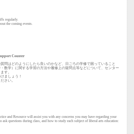
ffs regularly.
about the coming events.
ort Counter
の質問はどのようにしたら良いのかなど、日ごろの学修で困っていること
学・数学）に関する学習の方法や履修上の疑問点等などについて、センター
じます。
つけましょう！
ください。
actice and Resource will assist you with any concerns you may have regarding your
o ask questions during class, and how to study each subject of liberal arts education: