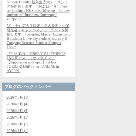
Support Counter 新入生広大トークシェ
アを開催します！ 4月27日（月）/ We
are holding a HUStudent'Meeting for new
students of Hiroshima University !
4/27(Mon)
5/9（土）広大生限定！学内業界・企業
研究会＜キャンパスフォーラム＞を開
催します！/ Saturday, May 9 | Exclusive to
Hiroshima University students Industry &
Company Research Seminar: Campus
Forum
【申込案内】2026年度第1回TOEIC®
L&R IPテスト（オンライン）/
【Application now open】1st free
TOEIC(R) L&R IP test-ONLINE in
AY2026.
ブログのバックナンバー
2026年6月 (1)
2026年5月 (4)
2026年4月 (5)
2026年3月 (1)
2026年2月 (1)
2026年1月 (1)