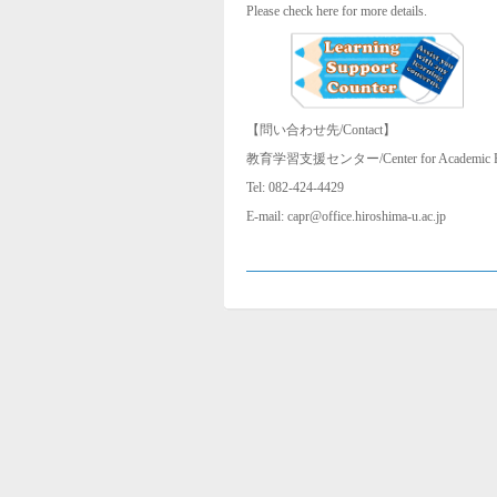
Please check here for more details.
【問い合わせ先
/Contact
】
教育学習支援センター
/Center for Academic 
Tel: 082-424-4429
E-mail: capr@office.hiroshima-u.ac.jp