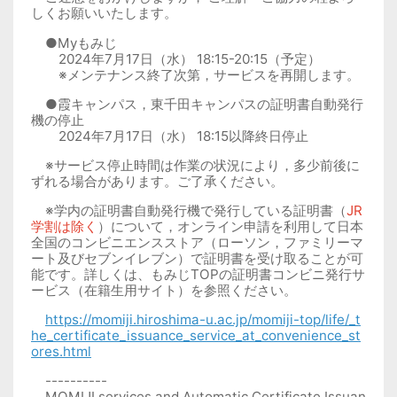
しくお願いいたします。
●Myもみじ
2024年7月17日（水） 18:15-20:15（予定）
※メンテナンス終了次第，サービスを再開します。
●霞キャンパス，東千田キャンパスの証明書自動発行
機の停止
2024年7月17日（水） 18:15以降終日停止
※サービス停止時間は作業の状況により，多少前後に
ずれる場合があります。ご了承ください。
※学内の証明書自動発行機で発行している証明書（
JR
学割は除く
）について，オンライン申請を利用して日本
全国のコンビニエンスストア（ローソン，ファミリーマ
ート及びセブンイレブン）で証明書を受け取ることが可
能です。詳しくは、もみじTOPの証明書コンビニ発行サ
ービス（在籍生用サイト）を参照ください。
https://momiji.hiroshima-u.ac.jp/momiji-top/life/_t
he_certificate_issuance_service_at_convenience_st
ores.html
----------
MOMIJI services and Automatic Certificate Issuan