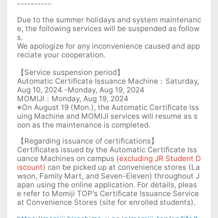
----------
Due to the summer holidays and system maintenanc
e, the following services will be suspended as follow
s.
We apologize for any inconvenience caused and app
reciate your cooperation.
【
Service suspension period
】
Automatic Certificate Issuance Machine
：Satur
day,
Aug 10, 2024 -Monday, Aug 19, 2024
MOMIJI
：
Monday, Aug 19, 2024
※On August 19 (Mon.), the Automatic Certificate Iss
uing Machine and MOMIJI services will resume as s
oon as the maintenance is completed.
【
Regarding issuance of certifications
】
Certificates issued by the Automatic Certificate Iss
uance Machines on campus
(excluding JR Student D
iscount)
can be picked up at convenience stores (La
wson, Family Mart, and Seven-Eleven) throughout J
apan using the online application. For details, pleas
e refer to Momiji TOP's Certificate Issuance Service
at Convenience Stores (site for enrolled students).