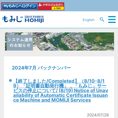
English
2024年7月 バックナンバー
【終了しました/Completed】（8/10-8/1
9）「証明書自動発行機」，「もみじ」サー
ビスの停止について/ (8/19) Notice of Unav
ailability of Automatic Certificate Issuan
ce Machine and MOMIJI Services
2024/07/26