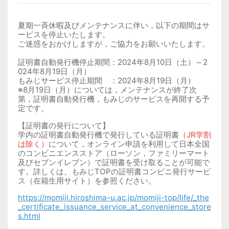
夏期一斉休暇及びメンテナンスに伴い，以下の期間はサ
ービスを停止いたします。
ご迷惑をおかけしますが，ご協力をお願いいたします。
証明書自動発行機停止期間：
2024
年
8
月
10
日
（土）
～
2
024
年
8
月
19
日（月）
もみじサービス停止期間 ：
2024
年
8
月
19
日（月）
※
8
月
19
日（月）については，メンテナンスが終了次
第，証明書自動発行機，もみじのサービスを再開する予
定です。
【証明書の発行について】
学内の証明書自動発行機で発行している証明書
（JR学割
は除く）
について，オンライン申請を利用して日本全国
のコンビニエンスストア（ローソン，ファミリーマート
及びセブンイレブン）で証明書を受け取ることが可能で
す。詳しくは、もみじ
TOP
の証明書コンビニ発行サービ
ス（在籍生用サイト）を参照ください。
https://momiji.hiroshima-u.ac.jp/momiji-top/life/_the
_certificate_issuance_service_at_convenience_store
s.html