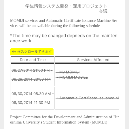
学生情報システム開発・運用プロジェクト
会議
MOMIJI services and Automatic Certificate Issuance Machine Ser
vices will be unavailable during the following schedule.
*The time may be changed depneds on the mainten
ance work.
Date and Time
Services Affected
06/27/2014 21:00 PM -
・My MOMIJI
・MOMIJI MOBILE
06/29/2014 23:59 PM
06/30/2014 08:30 AM -
・Automatic Certificate Issuance Machin
06/30/2014 21:30 PM
Project Committee for the Development and Administration of Hir
oshima University's Student Information System (MOMIJI)