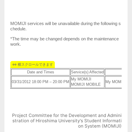
MOMIJI services will be unavailable during the following s
chedule.
*The time may be changed depends on the maintenance
work.
Date and Times
Service(s) Affected
My MOMIJI
03/31/2012 18:00 PM – 20:00 PM
My MOMIJI serv
MOMIJI MOBILE
Project Committee for the Development and Admini
stration of Hiroshima University's Student Informati
on System (MOMIJI)