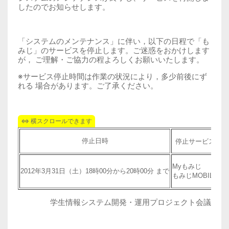
したのでお知らせします。
以下の日程で「も
「システムのメンテナンス」に伴い，
みじ」のサービスを停止します。ご迷惑をおかけします
が， ご理解・ご協力の程よろしくお願いいたします。
※
サービス停止時間は作業の状況により，多少前後にず
れる 場合があります。ご了承ください。
停止日時
停止サービス
My
もみじ
2012
年
3
月
31
日（土）1
8
時
00
分から
20
時
00
分 まで
も
もみじ
MOBILE
学生情報システム開発・運用プロジェクト会議