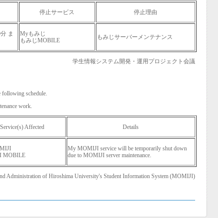
停止サービス
停止理由
0分 ま
Myもみじ
もみじサーバーメンテナンス
もみじMOBILE
学生情報システム開発・運用プロジェクト会議
 following schedule.
tenance work.
Service(s) Affected
Details
MIJI
My MOMIJI service will be temporarily shut down
I MOBILE
due to MOMIJI server maintenance.
and Administration of Hiroshima University's Student Information System (MOMIJI)