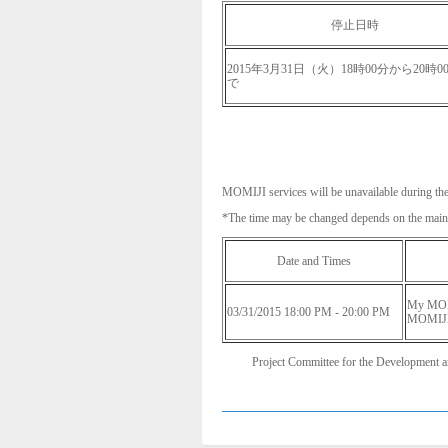
停止日時
2015年3月31日（火）18時00分から20時0
で
MOMIJI services will be unavailable during the
*The time may be changed depends on the main
Date and Times
My MO
03/31/2015 18:00 PM - 20:00 PM
MOMIJ
Project Committee for the Development 