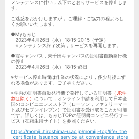
メンテナンスに伴い，以下のとおりサービスを停止しま
す。
ご迷惑をおかけしますが， ご理解・ご協力の程よろし
くお願いいたします。
●Myもみじ
2023年4月26日（水）
18:15-20:15（予定）
※メンテナンス終了次第，サービスを再開します。
●霞キャンパス，東千田キャンパスの証明書自動発行機
の停止
2023年4月26日（水）
18:15-
終日
※サービス停止時間は作業の状況により，多少前後にず
れる場合があります。ご了承ください。
※学内の証明書自動発行機で発行している証明書
（JR学
割は除く）
について，オンライン申請を利用して日本全
国のコンビニエンスストア（ローソン，ファミリーマー
ト及びセブンイレブン）で証明書を受け取ることが可能
です。詳しくは、もみじ
TOP
の証明書コンビニ発行サー
ビス（在籍生用サイト）を参照ください。
https://momiji.hiroshima-u.ac.jp/momiji-top/life/_the
_certificate_issuance_service_at_convenience_store