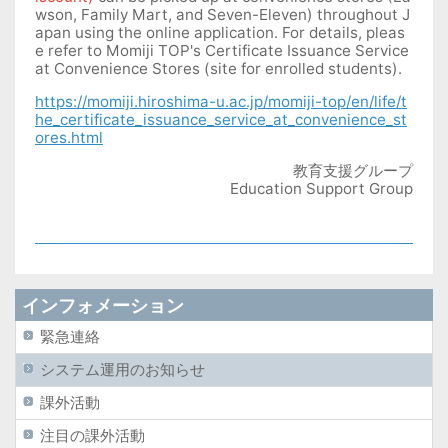
wson, Family Mart, and Seven-Eleven) throughout J
apan using the online application. For details, pleas
e refer to Momiji TOP's Certificate Issuance Service
at Convenience Stores (site for enrolled students).
https://momiji.hiroshima-u.ac.jp/momiji-top/en/life/t
he_certificate_issuance_service_at_convenience_st
ores.html
教育支援グループ
Education Support Group
インフォメーション
緊急連絡
システム運用のお知らせ
課外活動
注目の課外活動