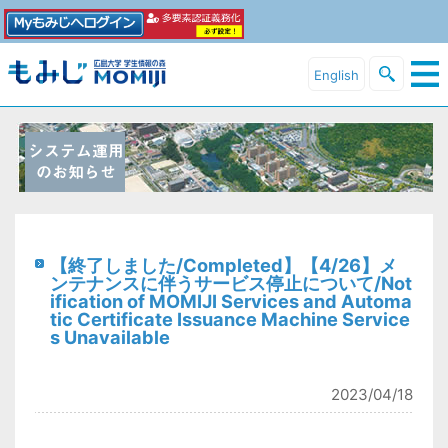
English
【終了しました/Completed】【4/26】メ
ンテナンスに伴うサービス停止について/Not
ification of MOMIJI Services and Automa
tic Certificate Issuance Machine Service
s Unavailable
2023/04/18