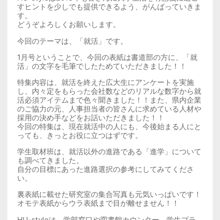
すヒントを少しでも提供できるよう、がんばっていきま
す。
どうぞよろしくお願いします。
今回のテーマは、「就活」です。
1月号ということで、今回の表紙は書道部の方に、「就
活」の文字を毛筆でしたためていただきました！！
特集内容は、就活を終えた広大生にアンケートを実施
し、内々定をもらった会社数などのリアルな数字から就
活必須アイテムまで色々聞きました！！また、県内企業
のご協力の元、人事担当者の皆さんに求めている人材や
採用の決め手などをお話いただきました！！
今回の特集は、現在就活中の人にも、今後始まる人にと
っても、きっとお役に立つはずです。
学生取材班は、就活以外の進路である「進学」について
も調べてきました。
自分の目標にあった進路選択の参考にしてみてくださ
い。
裏表紙に載せた研究室の集合写真も元気いっぱいです！
オモテ表紙からウラ表紙まで目が離せません！！
HU-styleは、学部窓口や図書館カウンター、学生プラ