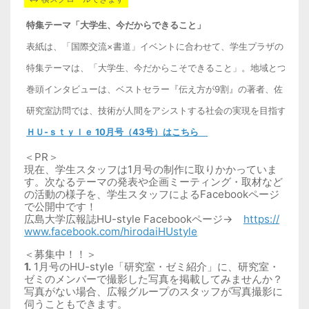
特集テーマ「大学生、今だからできること」
表紙は、「国際交流×書道」イベントに合わせて、学生プラザのらせん階
特集テーマは、「大学生、今だからこそできること」。地域とつながる
巻頭インタビューは、ベストセラー『伝え方が9割』の著者、佐々木
研究室訪問では、技術が人間をアシストする社会の実現を目指す栗田雄
ＨＵ-ｓｔｙｌｅ 10月号（43号）はこちら
＜PR＞
現在、学生スタッフは1月号の制作に取りかかっていま
す。次なるテーマの発表や企画ミーティング・取材など
の活動の様子を、学生スタッフによるFacebookページ
で公開中です！
広島大学広報誌HU-style Facebookページ→
https://
www.facebook.com/hirodaiHUstyle
＜募集中！！＞
1.
1
月号のHU-style「研究室・ゼミ紹介」に、研究室・
ゼミのメンバーで撮影した写真を掲載してみませんか？
写真がない場合、広報グループのスタッフが写真撮影に
伺うこともできます。