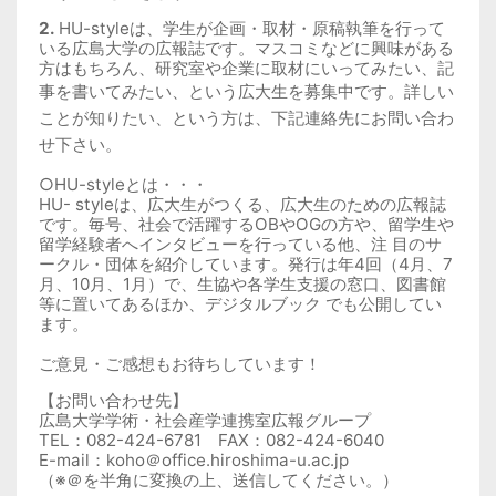
2.
HU-styleは、学生が
企画・取材・原稿執筆を行って
いる広島大学の広報誌です。マスコミなどに興味がある
方はもちろん、研究室や企業に取材にいってみたい、記
事を書いてみたい、という広大生を募集中です。
詳しい
ことが知りたい、という方は、下記連絡先にお問い合わ
せ下さい。
○HU-styleとは・・・
HU- styleは、広大生がつくる、広大生のための広報誌
です。毎号、社会で活躍するOBやOGの方や、留学生や
留学経験者へインタビューを行っている他、注 目のサ
ークル・団体を紹介しています。発行は年4回（4月、7
月、10月、1月）で、生協や各学生支援の窓口、図書館
等に置いてあるほか、デジタルブック でも公開してい
ます。
ご意見・ご感想もお待ちしています！
【お問い合わせ先】
広島大学学術・社会産学連携室広報グループ
TEL
：082-424-6781
FAX
：082-424-6040
E-mail：koho＠office.hiroshima-u.ac.jp
（※＠を半角に変換の上、送信してください。）