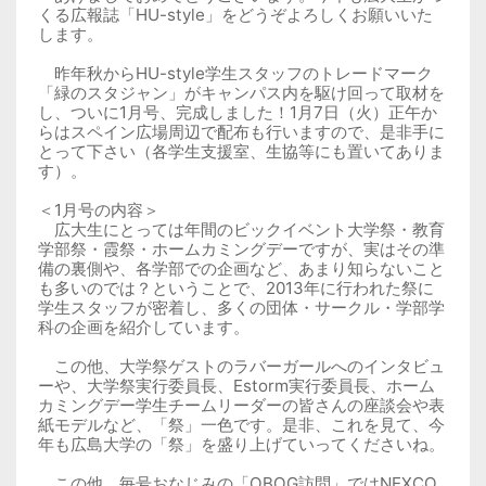
くる広報誌「HU-style」をどうぞよろしくお願いいた
します。
昨年秋からHU-style学生スタッフのトレードマーク
「緑のスタジャン」がキャンパス内を駆け回って取材を
し、ついに1月号、完成しました！1月7日（火）正午か
らはスペイン広場周辺で配布も行いますので、是非手に
とって下さい（各学生支援室、生協等にも置いてありま
す）。
＜1月号の内容＞
広大生にとっては年間のビックイベント大学祭・教育
学部祭・霞祭・ホームカミングデーですが、実はその準
備の裏側や、各学部での企画など、あまり知らないこと
も多いのでは？ということで、2013年に行われた祭に
学生スタッフが密着し、多くの団体・サークル・学部学
科の企画を紹介しています。
この他、大学祭ゲストのラバーガールへのインタビュ
ーや、大学祭実行委員長、Estorm実行委員長、ホーム
カミングデー学生チームリーダーの皆さんの座談会や表
紙モデルなど、「祭」一色です。是非、これを見て、今
年も広島大学の「祭」を盛り上げていってくださいね。
この他、毎号おなじみの「OBOG訪問」ではNEXCO