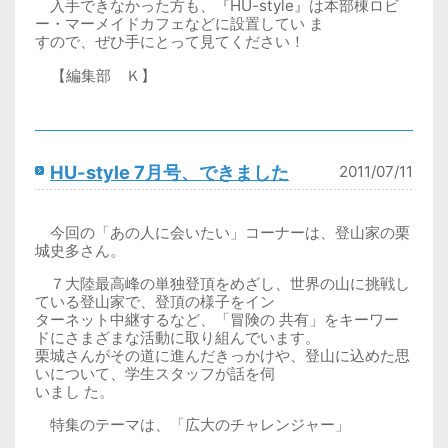
入手できなかった方も、『HU-style』は本部棟ロビ
ー・マーメイドカフェなどに設置してい ま
すので、ぜひ手にとって見てください！
【編集部 Ｋ】
HU-style 7月号、できました
2011/07/11
今回の「あの人に会いたい」コーナーは、登山家の栗
城史多さん。
７大陸最高峰の単独登頂をめざし、世界の山に挑戦し
ている登山家で、登頂の様子をイン
ターネット中継するなど、「冒険の 共有」をキーワー
ドにさまざまな活動に取り組んでいます。
栗城さんがその道に進んだきっかけや、登山に込めた思
いについて、学生スタッフが話を伺
いまし た。
特集のテーマは、「広大のチャレンジャー」