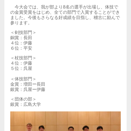
今大会では、我が部より8名の選手が出場し、体技で
の金賞受賞をはじめ、全ての部門で入賞することができ
ました。今後もさらなる好成績を目指し、稽古に励んで
参ります。
＜剣技部門＞
銅賞：長田
４位：伊藤
６位：平安
＜杖技部門＞
４位：伊藤
５位：呉屋
＜体技部門＞
金賞：増田ー長田
銀賞：呉屋ー伊藤
＜団体の部＞
銀賞：広島大学