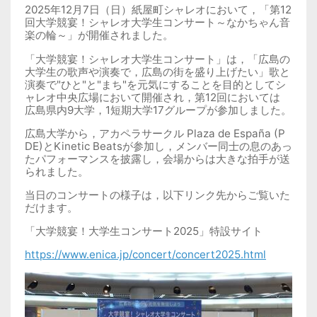
2025
年
12
月
7
日（日）紙屋町シャレオにおいて，「第
12
回大学競宴！シャレオ大学生コンサート～なかちゃん音
楽の輪～」が開催されました。
「大学競宴！シャレオ大学生コンサート」は，「広島の
大学生の歌声や演奏で，広島の街を盛り上げたい」歌と
演奏で
"
ひと
"
と
"
まち
"
を元気にすることを目的としてシ
ャレオ中央広場において開催され，第
12
回においては
広島県内
9
大学，
1
短期大学
17
グループが参加しました。
広島大学から，アカペラサークル
Plaza de España (P
DE)
と
Kinetic Beats
が参加し，メンバー同士の息のあっ
たパフォーマンスを披露し，会場からは大きな拍手が送
られました。
当日のコンサートの様子は，以下リンク先からご覧いた
だけます。
「大学競宴！大学生コンサート
2025
」特設サイト
https://www.enica.jp/concert/concert2025.html