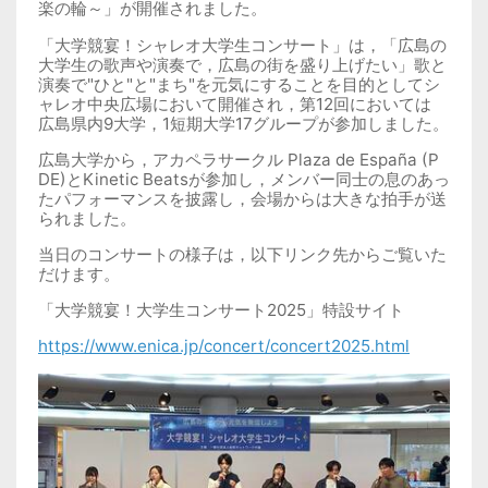
楽の輪～」が開催されました。
「大学競宴！シャレオ大学生コンサート」は，「広島の
大学生の歌声や演奏で，広島の街を盛り上げたい」歌と
演奏で
"
ひと
"
と
"
まち
"
を元気にすることを目的としてシ
ャレオ中央広場において開催され，第
12
回においては
広島県内
9
大学，
1
短期大学
17
グループが参加しました。
広島大学から，アカペラサークル
Plaza de España (P
DE)
と
Kinetic Beats
が参加し，メンバー同士の息のあっ
たパフォーマンスを披露し，会場からは大きな拍手が送
られました。
当日のコンサートの様子は，以下リンク先からご覧いた
だけます。
「大学競宴！大学生コンサート
2025
」特設サイト
https://www.enica.jp/concert/concert2025.html