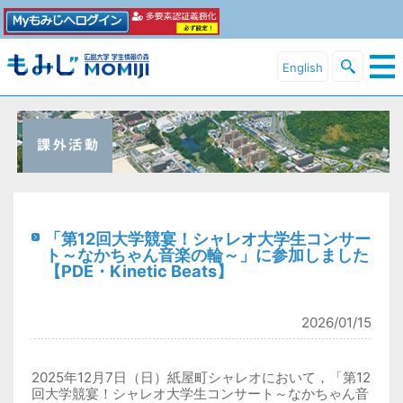
English
「第12回大学競宴！シャレオ大学生コンサー
ト～なかちゃん音楽の輪～」に参加しました
【PDE・Kinetic Beats】
2026/01/15
2025
年
12
月
7
日（日）紙屋町シャレオにおいて，「第
12
回大学競宴！シャレオ大学生コンサート～なかちゃん音