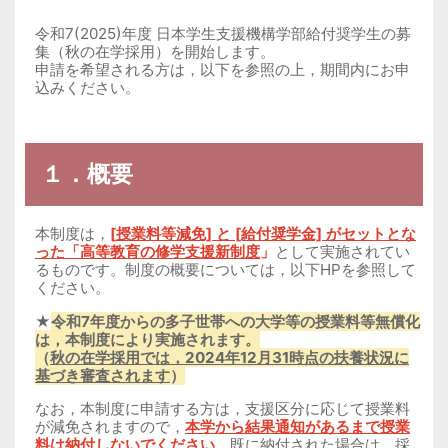
令和7(2025)年度 日本学生支援機構学部給付奨学生の募
集（秋の在学採用）を開始します。
申請を希望される方は，以下を参照の上，期間内にお申
込みください。
１．概要
本制度は，
[
授業料等減免] と [給付奨学金] がセットとな
った「高等教育の修学支援新制度
」
として実施されてい
るものです。制度の概要については，以下HPを参照して
ください。
★
令和7年度からの多子世帯への大学等の授業料等無償化
は，本制度により実施されます。
（
秋の在学採用では，2024年12月31時点の扶養状況に
基づき審査されます
）
なお，本制度に申請する方は，支援区分に応じて授業料
が減免されますので，
本学から結果通知があるまで授業
料は納付しないでください
。既に納付された場合は，採