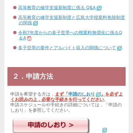
●
高等教育の修学支援新制度に係る Q&A
●
高等教育の修学支援新制度と広島大学授業料免除制度
の関係
●
令和7年度からの多子世帯への授業料無償化に係るQ
＆A
●
多子世帯の要件とアルバイト収入の関係について
２．申請方法
申請を希望する方は，
まず「
申請のしおり
」を必ずよ
くお読みの上
，必要な手続きを行ってください
。
申請スケジュールや手続きの詳細については，「申請の
しおり」を参照してください。