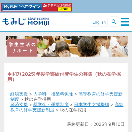
English
令和7(2025)年度学部給付奨学生の募集（秋の在学採
用）
経済支援
>
入学料・授業料免除
>
高等教育の修学支援新
制度
> 秋の在学採用
経済支援
>
奨学金・奨学制度
>
日本学生支援機構
>
高等
教育の修学支援新制度
> 秋の在学採用
最終更新日：2025年9月10日