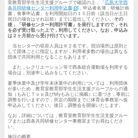
室教育部学生生活支援グループで確認の上，「
広島大学西
条共同研修センター利用申込書
，申込者名簿，研修計画
書，食事申込書」を利用開始日の１５日前（該当日が土日
祝日の場合はそれ以前）までに提出してください。
その
後，「研修センター利用許可書」を発行しますので，それ
を必ず受け取った上で，利用してください。なお，申込み
は２ヶ月前から受け付けています。
当センターの収容人員は８２名です。宿泊場所は原則と
して団体ごとに指定しますが，利用者多数の場合は異なる
団体で共同利用となることもあります。
また，レクリエーション等で西条総合運動場を利用する
場合は，別途申し込みをしてください。
夏季休業中及び学年末休業中の利用については，利用団体
が多いため，教育室教育部学生生活支援グループからの通
知（もみじＴｏｐ及び
My
もみじに掲載）に基づき，事前に
調整を行いますので，所定の期限までに体育会事務室へ仮
申込みしてください。後日，調整会を開催いたします。
なお，詳細については，教育室教育部学生生活支援グルー
プまたは西条共同研修センター事務室までお尋ねくださ
い。
施設の概要