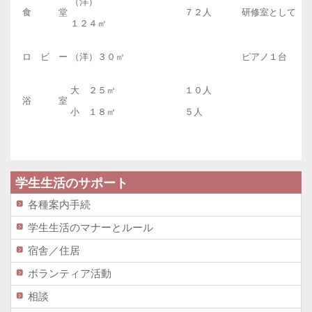
（洋）
食 堂
７２人
研修室としても
１２４㎡
ロ ビ ー
（洋）３０㎡
ピアノ１台
大 ２５㎡
１０人
浴 室
小 １８㎡
５人
学生生活のサポート
各種案内手続
学生生活のマナーとルール
宿舎／住居
ボランティア活動
相談