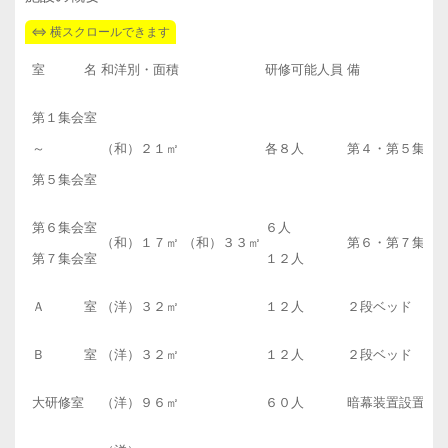
室 名
和洋別・面積
研修可能人員
備 考
第１集会室
～
（和）２１㎡
各８人
第４・第５集会
第５集会室
第６集会室
６人
（和）１７㎡ （和）３３㎡
第６・第７集会
第７集会室
１２人
Ａ 室
（洋）３２㎡
１２人
２段ベッド
Ｂ 室
（洋）３２㎡
１２人
２段ベッド
大研修室
（洋）９６㎡
６０人
暗幕装置設置