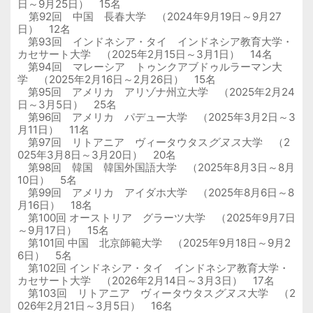
日～
9
月
25
日）
15
名
第
92
回 中国 長春大学 （
2024
年
9
月
19
日～
9
月
27
日）
12
名
第
93
回 インドネシア・タイ インドネシア教育大学・
カセサート大学 （
2025
年
2
月
15
日～
3
月
1
日）
14
名
第
94
回 マレーシア トゥンクアブドゥルラーマン大
学 （
2025
年
2
月
16
日～
2
月
26
日）
15
名
第
95
回 アメリカ アリゾナ州立大学 （
2025
年
2
月
24
日～
3
月
5
日）
25
名
第
96
回 アメリカ パデュー大学 （
2025
年
3
月
2
日～
3
月
11
日）
11
名
第
97
回 リトアニア ヴィータウタス
グヌス
大学 （
2
025
年
3
月
8
日～
3
月
20
日）
20
名
第98回 韓国 韓国外国語大学 （2025年8月3日～8月
10日） 5名
第99回 アメリカ アイダホ大学 （2025年8月6日～8
月16日） 18名
第100回 オーストリア グラーツ大学 （2025年9月7日
～9月17日） 15名
第101回 中国 北京師範大学 （2025年9月18日～9月2
6日） 5名
第102回 インドネシア・タイ インドネシア教育大学・
カセサート大学 （
2026
年2月
14
日～
3
月3日）
17
名
第103回 リトアニア ヴィータウタス
グヌス
大学 （
2
026
年2月21日～
3
月5日） 16名