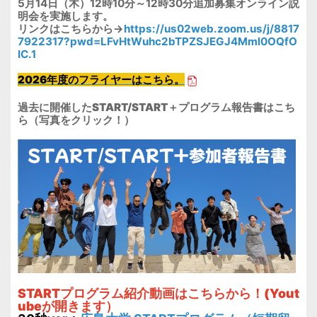
5月14日（木）12時10分～12時30分追加募集オンライン説
明会を実施します。
リンクはこちらから→
https://us02web.zoom.us/j/8817
7922317?pwd=LFvHtWuhc2bTPZSJEGJ4Mml0OQfO
IC.1
2026年度のフライヤーはこちら。
過去に開催したSTART/START＋プログラム報告書はこち
ら（写真をクリック！）
STAR
Tプログラム紹介動画はこちらから！(Yout
ubeが開きます）