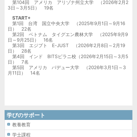
第104回 アメリカ アリゾナ州立大学 （
2026
年
2
月
2
3
日～
3
月
5
日） 19名
START+
第1回 台湾 国立中央大学 （2025年9月1日～9月16
日） 22名
第2回 ベトナム タイグエン農林大学 （2025年9月9
日～9月25日） 16名
第3回 エジプト
E-JUST
（
2026
年2月8日～2月19
日） 28名
第4回 インド BITSピラニ校（
2026
年2月15日～3月5
日） 7名
第5回 アメリカ パデュー大学 （
2026
年
3
月1日～
3
月
11
日）
14
名
学びのサポート
教養教育
学士課程