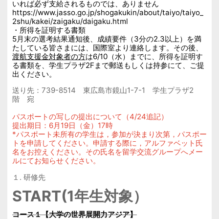
いれば必ず支給されるものでは、ありません
https://www.jasso.go.jp/shogakukin/about/taiyo/taiyo_
2shu/kakei/zaigaku/daigaku.html
・所得を証明する書類
5月末の選考結果通知後、成績要件（3分の2.3以上）を満
たしている皆さまには、国際室より連絡します。その後、
渡航支援金対象者の方
は6/10（水）までに、所得を証明す
る書類を、学生プラザ2Fまで郵送もしくは持参にて、ご提
出ください。
送り先：739-8514 東広島市鏡山1-7-1 学生プラザ2
階 宛
パスポートの写しの提出について（4/24追記）
提出期日：6月19日（金）17時
*パスポート未所有の学生は，参加が決まり次第，パスポー
トを申請してください。申請する際に，アルファベット氏
名をお控えください。その氏名を留学交流グループへメー
ルにてお知らせください。
１.
研修先
START
(1年生対象）
コース１【大学の世界展開力アジア】