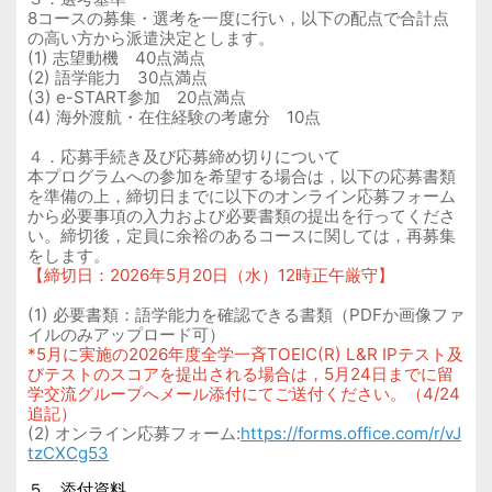
8コースの募集・選考を一度に行い，以下の配点で合計点
の高い方から派遣決定とします。
(1) 志望動機 40点満点
(2) 語学能力 30点満点
(3) e-START参加 20点満点
(4) 海外渡航・在住経験の考慮分 10点
４．応募手続き及び応募締め切りについて
本プログラムへの参加を希望する場合は，以下の応募書類
を準備の上，締切日までに以下のオンライン応募フォーム
から必要事項の入力および必要書類の提出を行ってくださ
い。締切後，定員に余裕のあるコースに関しては，再募集
をします。
【締切日：2026年5月20日（水）12時正午厳守】
(1) 必要書類：語学能力を確認できる書類（PDFか画像ファ
イルのみアップロード可）
*5月に実施の2026年度全学一斉TOEIC(R) L&R IPテスト及
びテストのスコアを提出される場合は，5月24日までに留
学交流グループへメール添付にてご送付ください。（4/24
追記）
(2) オンライン応募フォーム:
https://forms.office.com/r/vJ
tzCXCg53
５．添付資料