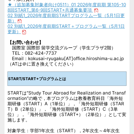
★（追加募集対象者向け0511）01 2026年度前期 第105-10
8回START_第6-9回START+共通募集要項
02 別紙1_2026年度前期STARTプログラム一覧（5月1日更
新）
02 別紙1_2026年度前期START＋プログラム一覧（5月1日
更新）
【お問い合わせ】
国際室 国際部 留学交流グループ（学生プラザ2階）
TEL：082-424-7737
Email：kokusai-ryugaku[AT]office.hiroshima-u.ac.jp
（ATは＠に置き換えてください）
START/START+
プログラムとは
START
は"Study Tour Abroad for Realization and Transf
ormation"の略で，
本プログラムは教養教育科目「海外短
期研修（START）A（1単位）」，「海外短期研修（STAR
T）B（2単位）」，「海外短期研修（START）C（3単
位）」，「海外短期研修（
START+）（
2
単位）」として実
施します。
対象学生：学部1年次生（START），2年次生～4年次生