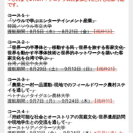
です。
コース１：
「ソウルで学ぶエンターテインメント産業」
韓国／ソウル市立大学
渡航期間：8月5日（水）～8月21日（金）
【残枠13】
コース２：
「世界一の半導体と，移動する民，世界を旅する客家文化-
世界を動かす半導体技術と世界的ネットワークを築いた客
家文化を台湾で学ぶ-」
台湾／国立中央大学
渡航期間：8月29日（土）～9月13日（日）
【残枠21】
コース３：
「農業と一村一品運動-現地でのフィールドワーク農村ステ
イを通して-」
ベトナム／タイグエン農林大学
渡航期間：9月7日（月）～9月24日（木）
【残枠11】
コース４：
「持続可能な社会とオーストリアの宮庭文化-世界遺産訪問
や現地学生との交流を通して-」
オーストリア／グラーツ大学
渡航期間：9月11日（金）～9月24日（木）
※定員に達した