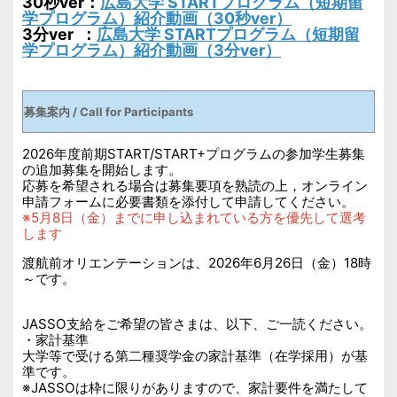
30秒
ver：
広島大学
START
プログラム（短期留
学プログラム）紹介動画（3
0秒ver）
3分ver ：
広島大学
START
プログラム（短期留
学プログラム）紹介動画（3分ver）
募集案内 / Call for Participants
2026
年度前期START/START+プログラムの参加学生募集
の追加募集を開始します。
応募を希望される場合は募集要項を熟読の上，オンライン
申請フォームに必要書類を添付して申請してください。
※5月8日（金）までに申し込まれている方を優先して選考
します
渡航前オリエンテーションは、2026年6月26日（金）18時
～です。
JASSO支給をご希望の皆さまは、以下、ご一読ください。
・家計基準
大学等で受ける第二種奨学金の家計基準（在学採用）が基
準です。
※JASSOは枠に限りがありますので、家計要件を満たして