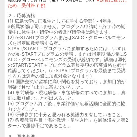
ため、受付終了
２．応募資格
(1) 広島大学に正規生として在学する学部1～4年生。
※所属学部は問いません。プログラム申請時～終了時の期
間中に休学中・留学中の者及び留学生は除きます。
(2) e-STARTプログラムまたはSALC・グローバルコモン
ズを指定回数受講する者。
START/START＋プログラムに参加するためには，いずれ
かのe-STARTプログラムの受講，または指定期間の間にS
ALC・グローバルコモンズの受講が必須です。詳細は添付
のSTART/START＋プログラム募集要項の応募資格を必ず
確認してください。(e-STARTプログラムを最後まで受講
する方は選考の際に加点対象となります)
(3) 国際交流や留学に高い関心を持っており，参加目的が
明確で且つ向上心に富んでいること。
(4) 事前研修・現地研修・事後研修のすべてに参加し，真
剣に取り組むことが出来ること。
(5) プログラム終了後，事業評価や広報活動に全面的に協
力できること。
(6) 研修参加に十分と思われる英語力を有していること。
(7) 教養教育科目「海外派遣・留学入門」を履修済み／第2
タームで履修予定であること。
３．選考基準