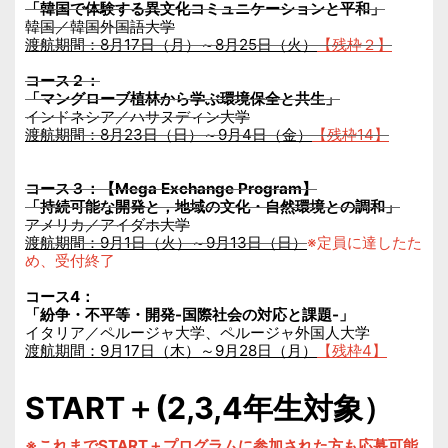
「韓国で体験する異文化コミュニケーションと平和」
韓国／韓国外国語大学
渡航期間：8月17日（月）～8月25日（火）
【残枠２】
コース２：
「マングローブ植林から学ぶ環境保全と共生」
インドネシア／ハサヌディン大学
渡航期間：8月23日（日）～9月4日（金）
【残枠14】
コース３：【Mega Exchange Program】
「持続可能な開発と，地域の文化・自然環境との調和」
アメリカ／アイダホ大学
渡航期間：9月1日（火）～9月13日（日）
※定員に達したた
め、受付終了
コース4：
「紛争・不平等・開発-国際社会の対応と課題-」
イタリア／ペルージャ大学、ペルージャ外国人大学
渡航期間：9月17日（木）～9月28日（月）
【残枠4】
START
＋(2,3,4年生対象）
※これまでSTART＋プログラムに参加された方も応募可能