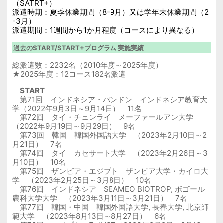
（SATRT+）
派遣時期：夏季休業期間（8-9月）又は学年末休業期間（2
-3月）
派遣期間：1週間から1か月程度（コースにより異なる）
過去のSTART/START+プログラム 実施実績
総派遣数：2232名（2010年度～2025年度）
★2025年度：12コース182名派遣
START
第
71
回 インドネシア・バンドン インドネシア教育大
学（
2022
年
9
月
3
日～
9
月
14
日）
11
名
第
72
回 タイ・チェンライ メーファールアン大学
（
2022
年
9
月
19
日～
9
月
29
日）
9
名
第
73
回 韓国 韓国外国語大学 （
2023
年
2
月
10
日～
2
月
21
日）
7
名
第
74
回 タイ カセサート大学 （
2023
年
2
月
26
日～
3
月
10
日）
10
名
第
75
回 ザンビア・エジプト ザンビア大学・カイロ大
学 （
2023
年
2
月
25
日～
3
月
8
日）
10
名
第
76
回 インドネシア
SEAMEO BIOTROP,
ボゴール
農科大学大学 （
2023
年
3
月
11
日～
3
月
21
日）
7
名
第
77
回 韓国・中国 韓国外国語大学
,
長春大学
,
北京師
範大学 （
2023
年
8
月
13
日～
8
月
27
日）
6
名