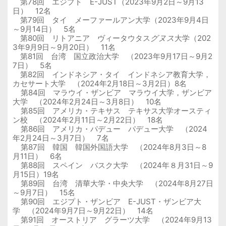
第
78
回 エジプト
E-JUST
（
2023
年
9
月
2
日～
9
月
13
日）
12
名
第
79
回 タイ メーファールアン大学（
2023
年
9
月
4
日
～
9
月
14
日）
5
名
第
80
回 リトアニア ヴィータウタス
グヌス
大学（
202
3
年
9
月
9
日～
9
月
20
日）
11
名
第
81
回 台湾 国立政治大学 （
2023
年
9
月
17
日～
9
月
2
7
日）
5
名
第
82
回 インドネシア・タイ インドネシア教育大学，
カセサート大学 （
2024
年
2
月
18
日～
3
月
2
日）
8
名
第
84
回 マラウイ・ザンビア マラウイ大学，ザンビア
大学 （
2024
年
2
月
24
日～
3
月
8
日）
10
名
第
85
回 アメリカ・テキサス テキサス大学オースティ
ン校 （
2024
年
2
月
11
日～
2
月
22
日）
18
名
第
86
回 アメリカ・パデュー パデュー大学 （
2024
年
2
月
24
日～
3
月
7
日）
7
名
第
87
回 韓国 韓国外国語大学 （
2024
年
8
月
3
日～
8
月
11
日）
6
名
第
88
回 スペイン バスク大学 （
2024
年８月
31
日～
9
月
15
日）
19
名
第
89
回 台湾 清華大学・中央大学 （
2024
年
8
月
27
日
～
9
月
7
日）
15
名
第
90
回 エジプト・ザンビア
E-JUST
・ザンビア大
学 （
2024
年
9
月
7
日～
9
月
22
日）
14
名
第
91
回 オーストリア グラーツ大学 （
2024
年
9
月
13