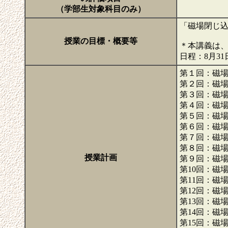
（学部生対象科目のみ）
「磁場閉じ
授業の目標・概要等
＊本講義は、
日程：8月3
第１回：磁
第２回：磁
第３回：磁
第４回：磁
第５回：磁
第６回：磁
第７回：磁
第８回：磁
授業計画
第９回：磁
第10回：磁
第11回：磁
第12回：磁
第13回：磁
第14回：磁
第15回：磁