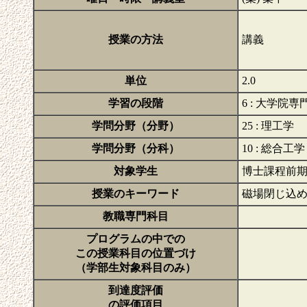
授業の方法
講義
単位
2.0
学習の段階
6 : 大学院
学問分野（分野）
25 : 理工学
学問分野（分科）
10 : 総合工学
対象学生
博士課程前
授業のキーワード
磁場閉じ込
教職専門科目
プログラムの中での
この授業科目の位置づけ
（学部生対象科目のみ）
到達度評価
の評価項目