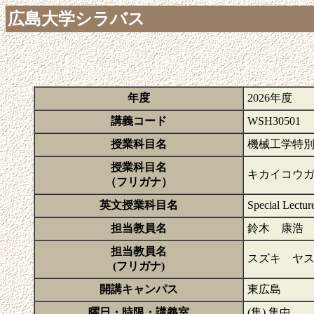
広島大学シラバス
年度
2026年度
講義コード
WSH30501
授業科目名
機械工学特
授業科目名
キカイコウ
（フリガナ）
英文授業科目名
Special Lectur
担当教員名
鈴木 康浩
担当教員名
スズキ ヤ
(フリガナ)
開講キャンパス
東広島
曜日・時限・講義室
(集) 集中