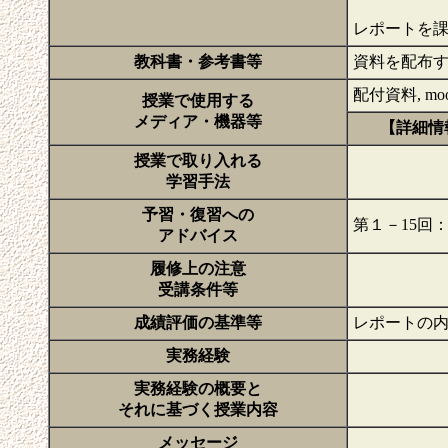
レポートを
教科書・参考書等
資料を配布
配付資料, moo
授業で使用する
メディア・機器等
【詳細情
授業で取り入れる
学習手法
予習・復習への
第１－15回
アドバイス
履修上の注意
受講条件等
成績評価の基準等
レポートの内
実務経験
実務経験の概要と
それに基づく授業内容
メッセージ