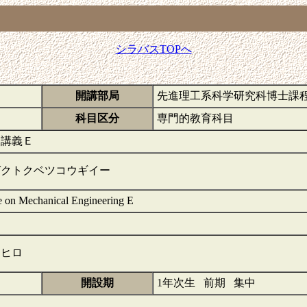
シラバスTOPへ
開講部局
先進理工系科学研究科博士課
科目区分
専門的教育科目
別講義Ｅ
ガクトクベツコウギイー
e on Mechanical Engineering E
スヒロ
開設期
1年次生 前期 集中