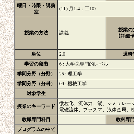
曜日・時限・講義
(1T) 月1-4：工107
室
授業の
授業の方法
講義
【詳細
単位
2.0
週時
学習の段階
6 : 大学院専門的レベル
学問分野（分野）
25 : 理工学
学問分野（分科）
09 : 機械工学
対象学生
微粒化、流体力、渦、シミュレー
授業のキーワード
電磁流体、プラズマ、液体金属、
教職専門科目
教科専
プログラムの中で