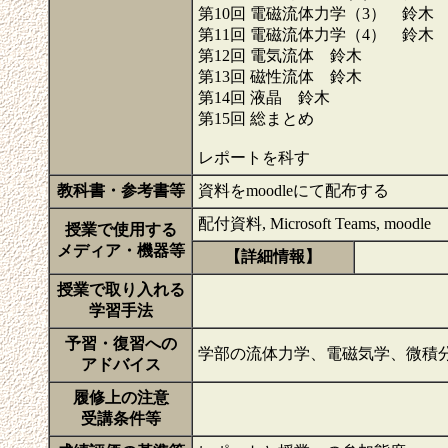
第10回 電磁流体力学（3） 鈴木
第11回 電磁流体力学（4） 鈴木
第12回 電気流体 鈴木
第13回 磁性流体 鈴木
第14回 液晶 鈴木
第15回 総まとめ
レポートを科す
教科書・参考書等
資料をmoodleにて配布する
配付資料, Microsoft Teams, moodle
授業で使用する
メディア・機器等
【詳細情報】
授業で取り入れる
学習手法
予習・復習への
学部の流体力学、電磁気学、微積
アドバイス
履修上の注意
受講条件等