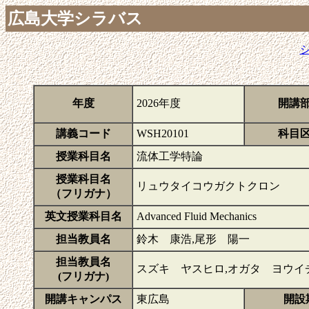
広島大学シラバス
年度
2026年度
開講
講義コード
WSH20101
科目
授業科目名
流体工学特論
授業科目名
リュウタイコウガクトクロン
（フリガナ）
英文授業科目名
Advanced Fluid Mechanics
担当教員名
鈴木 康浩,尾形 陽一
担当教員名
スズキ ヤスヒロ,オガタ ヨウイ
(フリガナ)
開講キャンパス
東広島
開設