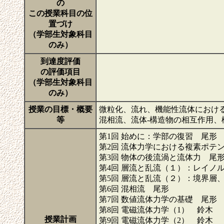
の
この授業科目の位
置づけ
（学部生対象科目
のみ）
到達度評価
の評価項目
（学部生対象科目
のみ）
授業の目標・概要
微粒化、流れ、機能性流体におけ
等
混相流、流体-構造物の相互作用
第1回 始めに：学部の復習 尾形
第2回 流体力学における複素ポテ
第3回 物体の後流渦と流体力 尾
第4回 層流と乱流（１）：レイノ
第5回 層流と乱流（２）：境界層
第6回 混相流 尾形
第7回 数値流体力学の基礎 尾形
第8回 電磁流体力学（1） 鈴木
授業計画
第9回 電磁流体力学（2） 鈴木