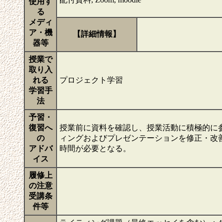
使用す
る
メディ
ア・機
【詳細情報】
器等
授業で
取り入
れる
プロジェクト学習
学習手
法
予習・
復習へ
授業前に資料を確認し、授業活動に積極的に
の
ィングおよびプレゼンテーションを修正・改
アドバ
時間が必要となる。
イス
履修上
の注意
受講条
件等