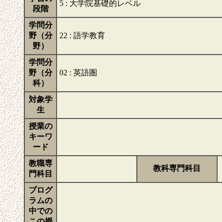
5 : 大学院基礎的レベル
段階
学問分
野（分
22 : 語学教育
野）
学問分
野（分
02 : 英語圏
科）
対象学
生
授業の
キーワ
ード
教職専
教科専門科目
門科目
プログ
ラムの
中での
この授