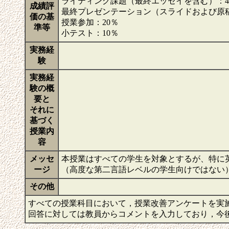
ライティング課題（最終エッセイを含む）：4
成績評
最終プレゼンテーション（スライドおよび原稿
価の基
授業参加：20％
準等
小テスト：10％
実務経
験
実務経
験の概
要と
それに
基づく
授業内
容
メッセ
本授業はすべての学生を対象とするが、特に
ージ
（高度な第二言語レベルの学生向けではない
その他
すべての授業科目において，授業改善アンケートを実
回答に対しては教員からコメントを入力しており，今