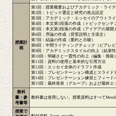
第1回：授業概要およびアカデミック・ライ
第2回：トピック選定と研究の焦点設定
第3回：アカデミック・エッセイのアウトラ
第4回：本文第1段落の作成（トピックセンテ
第5回：本文第2段落の作成（アイデアの展開
第6回：序論の作成（背景説明と主張文）
第7回：結論の作成（要約と示唆）
授業計
第8回：中間ライティングチェック（ピアレ
画
第9回：アカデミックスタイルの向上（結束
第10回：明確さと一貫性の向上（編集・推敲
第11回：資料の使用と基本的な引用方法
第12回：エッセイ全体のドラフト作成
第13回：プレゼンテーション構成とスライド
第14回：プレゼンテーション練習とフィード
第15回：最終発表（グループ）および最終エ
教科
書・参
教科書は使用しない。授業資料はすべてMood
考書等
授業で
配付資料, Zoom, moodle