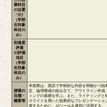
業科目
の位置
づけ
（学部
生対象
科目の
み）
到達度
評価
の評価
項目
（学部
生対象
科目の
み）
本授業は、英語で学術的な内容を明確かつ効
授業の
定、論理構成の組み立て、アウトライン作成
目標・
ィングの基礎を学ぶ。また、ライティングと
概要等
スライドを用いた効果的なプレゼンテーショ
援するために、AIツールを適切に活用する。