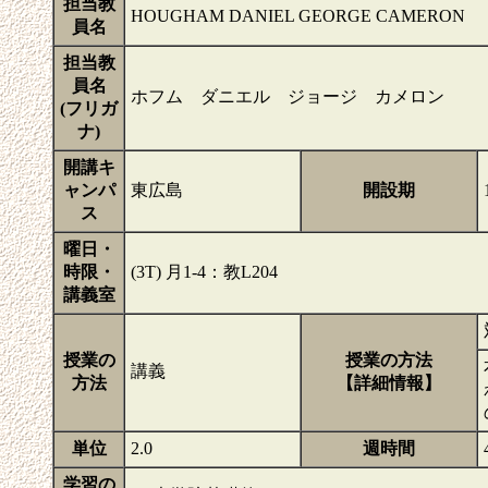
担当教
HOUGHAM DANIEL GEORGE CAMERON
員名
担当教
員名
ホフム ダニエル ジョージ カメロン
(フリガ
ナ)
開講キ
ャンパ
東広島
開設期
ス
曜日・
時限・
(3T) 月1-4：教L204
講義室
授業の
授業の方法
講義
方法
【詳細情報】
単位
2.0
週時間
学習の