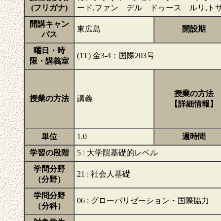
(フリガナ)
ード,ファン デル ドゥース ルリ,ト
開講キャン
東広島
開設期
パス
曜日・時
(1T) 金3-4：国際203号
限・講義室
授業の方法
授業の方法
講義
【詳細情報】
単位
1.0
週時間
学習の段階
5 : 大学院基礎的レベル
学問分野
21 : 社会人基礎
（分野）
学問分野
06 : グローバリゼーション・国際協力
（分科）