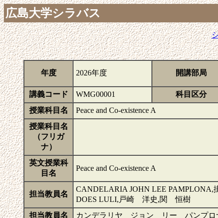
広島大学シラバス
年度
2026年度
開講部局
講義コード
WMG00001
科目区分
授業科目名
Peace and Co-existence A
授業科目名
（フリガ
ナ）
英文授業科
Peace and Co-existence A
目名
CANDELARIA JOHN LEE PAMPLON
担当教員名
DOES LULI,戸崎 洋史,関 恒樹
担当教員名
カンデラリヤ ジョン リー パンプロナ