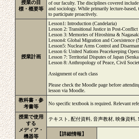
授業の目
of our faculty. The disciplines covered include 
and sociology. While primarily lecture-based,
標・概要等
to participate proactively.
Lesson1: Introduction (Candelaria)
Lesson 2: Transitional Justice in Post-Conflict
Lesson 3: Memories of Hiroshima & Nagasaki 
Lesson4: Global Migration and Coexistence 
Lesson5: Nuclear Arms Control and Disarmame
Lesson 6: United Nations Peacekeeping Oper
授業計画
Lesson 7: Territorial Disputes of Japan (Sen
Lesson 8: Anthropology of Peace, Civil Socie
Assignment of each class
Please check the Moodle page before attending 
lesson via Moodle.
教科書・参
No specific textbook is required. Relevant ref
考書等
授業で使用
テキスト, 配付資料, 音声教材, 映像資料, Microsoft
する
メディア・
【詳細情報】
機器等