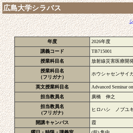
広島大学シラバス
年度
2026年度
講義コード
TB715001
授業科目名
放射線災害医療開
授業科目名
ホウシャセンサイ
（フリガナ）
英文授業科目名
Advanced Seminar on 
担当教員名
廣橋 伸之
担当教員名
ヒロハシ ノブユ
(フリガナ)
開講キャンパス
霞
曜日・時限・講義室
(前) 集中