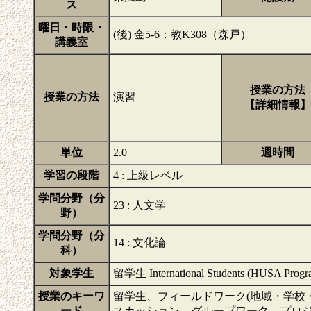
ス
曜日・時限・
(後) 金5-6：教K308（森戸）
講義室
授業の方法
授業の方法
演習
【詳細情報】
単位
2.0
週時間
学習の段階
4 : 上級レベル
学問分野（分
23 : 人文学
野）
学問分野（分
14 : 文化論
科）
対象学生
留学生 International Students (HUSA Progra
授業のキーワ
留学生、フィールドワーク(地域・学校
ード
スカッション、グループワーク、プロジ