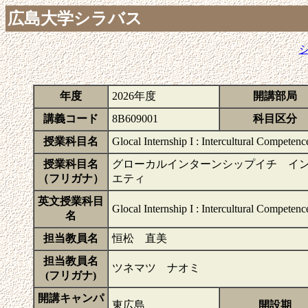
広島大学シラバス
年度
2026年度
開講部局
講義コード
8B609001
科目区分
授業科目名
Glocal Internship I : Intercultural Competen
授業科目名
グローカルインターンシップイチ イ
（フリガナ）
エティ
英文授業科目
Glocal Internship I : Intercultural Competen
名
担当教員名
恒松 直美
担当教員名
ツネマツ ナオミ
(フリガナ)
開講キャンパ
東広島
開設期