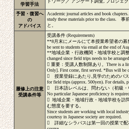
ドワーク／ アンケート調査, プロジェク
学習手法
予習・復習へ
Academic journal articles and book chapters. 
study these materials prior
の
と。
アドバイス
受講条件 (Requirements)
**8月末にメールにて本授業希望者の募集をするので
be sent to students via email at the end of Aug
**地域企業・行政機関・地域学校と調整する
changed since field trips needs to be arranged
 重要：受講人数制限あり。There is a limited capaci
Only]. First come, first served. *Bus will be 
 授業登録にあたり,見学のためのバス代・保険料金
for field trips (approx. 500yen). For details, p
 日本語レベルは、問わない（初級・
履修上の注意
No particular Japanese proficiency is required
受講条件等
 地域企業・地域行政・地域学校を訪
む態度を要する。
Since students are working with local industr
courtesy in Japanese society are required.
 詳細なシラバスは第一回の授業で配布する。The detaile
course.