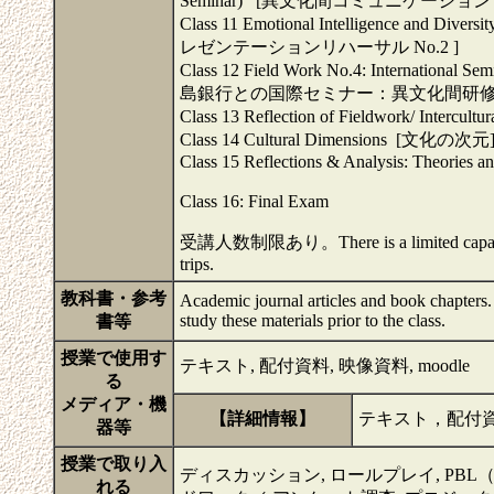
Seminar) [異文化間コミュニケーション
Class 11 Emotional Intelligence and Divers
レゼンテーションリハーサル No.2 ]
Class 12 Field Work No.4: Internationa
島銀行との国際セミナー：異文化間研修
Class 13 Reflection of Fieldwork/ 
Class 14 Cultural Dimensions [文化の次元
Class 15 Reflections & 
Class 16: Final Exam
受講人数制限あり。There is a limited capacity for 
trips.
教科書・参考
Academic journal articles and book chapters. 
study these materials prior to the class.
書等
授業で使用す
テキスト, 配付資料, 映像資料, moodle
る
メディア・機
【詳細情報】
テキスト，配付資
器等
授業で取り入
ディスカッション, ロールプレイ, PBL（Problem
れる