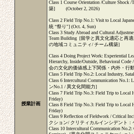
Class 1 Course Orientation /Cul
築] (October 2, 2026)
Class 2 Field Trip No.1: Visit t
統 “祭り"] (Oct. 4, Sun)
Class 3 Study Abroad and Cultural Adjustme
Team Building [留学と異文化適応
の地域コミュニティ/ チーム構築]
Class 4 Doing Project Work: Experiential Le
Hierarchy, Inside/Outside, Beha
会の文化的価値感上下関係
Class 5 Field Trip No.2: Local In
Class 6 Intercultural Communication 
ンNo.1 / 異文化間能力]
Class 7 Field Trip No.3: Field Tri
Friday)
授業計画
Class 8 Field Trip No.3: Field Tri
Friday)
Class 9 Reflection of Fieldwork / Critical
クション/ クリティカルインシデント：
Class 10 Intercultural Communication No.2: C