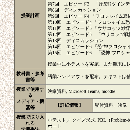
第7回 エピソード3 「炸裂!?ツイ
第8回 ディスカッション
授業計画
第9回 エピソード4 「フロシャイム
第10回 エピソード4 「フロシャイ
第11回 エピソード5 「ウサコッツ戦慄
第12回 エピソード5 「ウサコッツ戦
第13回 ディスカッション
第14回 エピソード6 「恐怖!フロシ
第15回 エピソード6 「恐怖!フロ
授業中に小テストを実施。また期末に
教科書・参考
語彙ハンドアウトを配布。テキストは
書等
授業で使用す
映像資料, Microsoft Teams, moodle
る
メディア・機
【詳細情報】
配付資料、映像
器等
授業で取り入
小テスト／ クイズ形式, PBL（Problem-base
れる
ポート
学習手法