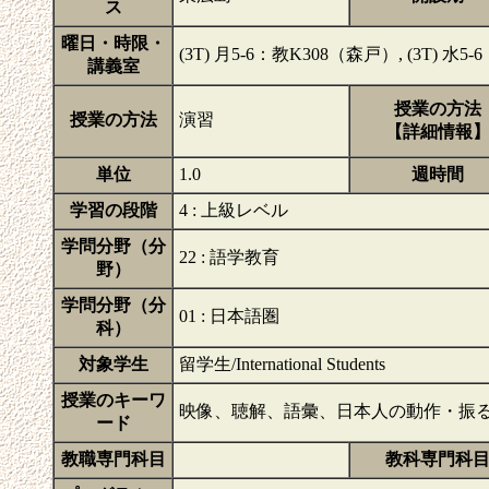
ス
曜日・時限・
(3T) 月5-6：教K308（森戸）, (3T) 水
講義室
授業の方法
授業の方法
演習
【詳細情報
単位
1.0
週時間
学習の段階
4 : 上級レベル
学問分野（分
22 : 語学教育
野）
学問分野（分
01 : 日本語圏
科）
対象学生
留学生/International Students
授業のキーワ
映像、聴解、語彙、日本人の動作・振
ード
教職専門科目
教科専門科