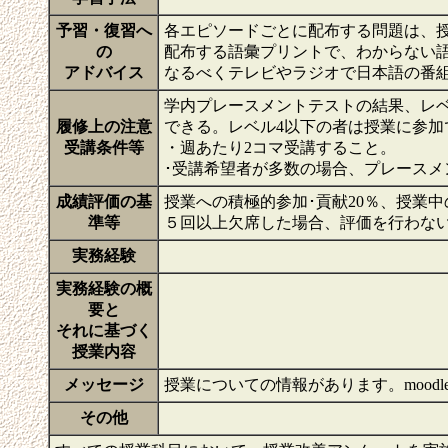
予習・復習へ
各エピソードごとに配布する問題は、授
の
配布する語彙プリントで、わからない
アドバイス
なるべくテレビやラジオで日本語の番
学内プレースメントテストの結果、レ
履修上の注意
できる。レベル4以下の者は授業に参加
受講条件等
・週あたり2コマ受講すること。
･受講希望者が多数の場合、プレース
成績評価の基
授業への積極的参加･貢献20％、授業中
準等
５回以上欠席した場合、評価を行わな
実務経験
実務経験の概
要と
それに基づく
授業内容
メッセージ
授業についての情報があります。mood
その他