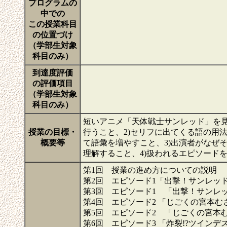
プログラムの
中での
この授業科目
の位置づけ
（学部生対象
科目のみ）
到達度評価
の評価項目
（学部生対象
科目のみ）
短いアニメ「天体戦士サンレッド」を見て
授業の目標・
行うこと、2)セリフに出てくる語の用
概要等
て語彙を増やすこと、3)出演者がなせ
理解すること、4)扱われるエピソート
第1回 授業の進め方についての説明
第2回 エピソード1「出撃！サンレッ
第3回 エピソード1 「出撃！サンレ
第4回 エピソード2 「じごくの宮本
第5回 エピソード2 「じごくの宮本
第6回 エピソード3 「炸裂!?ツイン