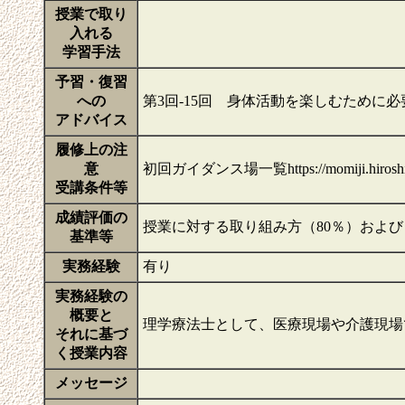
授業で取り
入れる
学習手法
予習・復習
への
第3回-15回 身体活動を楽しむために
アドバイス
履修上の注
意
初回ガイダンス場一覧https://momiji.hiroshima-u.
受講条件等
成績評価の
授業に対する取り組み方（80％）および
基準等
実務経験
有り
実務経験の
概要と
理学療法士として、医療現場や介護現
それに基づ
く授業内容
メッセージ