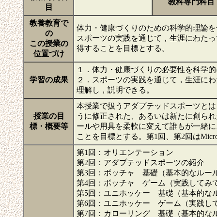
教科専門科目
目
教養教育で
体力・健康づくりのための科学的理論を
の
スポーツの実践を通じて，生涯にわたっ
この授業の
得することを目標とする。
位置づけ
１．体力・健康づくりの必要性を科学的
学習の成果
２．スポーツの実践を通じて，生涯にわ
理解し，説明できる。
本授業で扱うアダプテッドスポーツとは
授業の目
うに修正された、あるいは新たに創られ
標・概要等
ールや用具を柔軟に変えて誰もが一緒に
ことを目標とする。第1回、第2回はMicro
第1回：オリエンテーション
第2回：アダプテッドスポーツの紹介
第3回：ボッチャ 基礎（基本的なルー
第4回：ボッチャ ゲーム（実践してみ
第5回：ユニホッケー 基礎（基本的な
第6回：ユニホッケー ゲーム（実践し
第7回：カローリング 基礎（基本的な