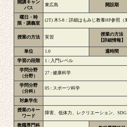
開講キャン
東広島
開設期
パス
曜日・時
(2T) 木5-8：詳細はもみじ教養HP参照
限・講義室
授業の方法
授業の方法
実習
【詳細情報】
単位
1.0
週時間
学習の段階
1 : 入門レベル
学問分野
27 : 健康科学
（分野）
学問分野
05 : スポーツ科学
（分科）
対象学生
授業のキー
障害、低体力、レクリエーション、SDG
ワード
教職専門科