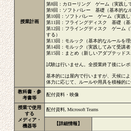
第8回：カローリング ゲーム（実践し
第9回：ソフトバレー 基礎（基本的な
第10回：ソフトバレー ゲーム（実践
授業計画
第11回：フライングディスク 基礎（
第12回：フライングディスク ゲーム
する）
第13回：モルック（基本的なルールを
第14回：モルック（実践してみて受講
第15回：まとめ（新しいアダプテッド
試験は行いません。全授業終了後にレポ
基本的には屋内で行いますが、天候によ
体力に応じて、ルールや用具を積極的
教科書・参
配付資料・映像
考書等
授業で使用
配付資料, Microsoft Teams
する
メディア・
【詳細情報】
機器等