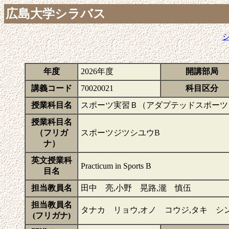
広島大学シラバス
年度
2026年度
開講部局
講義コード
70020021
科目区分
授業科目名
スポーツ実習Ｂ（アダプテッドスポーツ
授業科目名
（フリガ
スポーツジツシユウB
ナ）
英文授業科
Practicum in Sports B
目名
担当教員名
田中 亮,小野 晃路,瀧 慎伍
担当教員名
タナカ リョウ,オノ コウジ,タキ シ
(フリガナ)