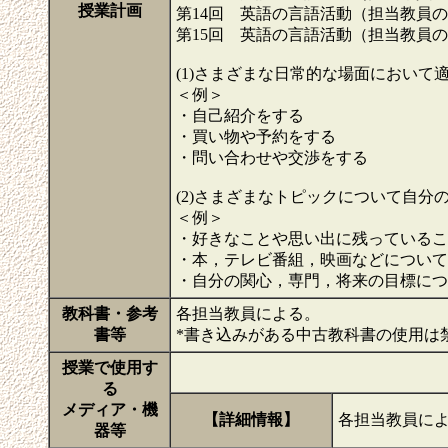
授業計画
第14回 英語の言語活動（担当教員
第15回 英語の言語活動（担当教員
(1)さまざまな日常的な場面において
＜例＞
・自己紹介をする
・買い物や予約をする
・問い合わせや交渉をする
(2)さまざまなトピックについて自
＜例＞
・好きなことや思い出に残っているこ
・本，テレビ番組，映画などについて
・自分の関心，専門，将来の目標に
教科書・参考
各担当教員による。
書等
*書き込みがある中古教科書の使用は
授業で使用す
る
メディア・機
【詳細情報】
各担当教員に
器等