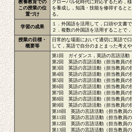
教養教育での
グローバル化時代に対応するため，様
この授業の位
を養成し，知識・技能を修得するとと
置づけ
る。
１．外国語を活用して，口頭や文書で
学習の成果
２．複数の外国語を活用することで
授業の目標・
日常的な場面において適切に英語で口
概要等
して，英語で自分のまとまった考え
第1回 ガイダンス，英語の言語活動
第2回 英語の言語活動（担当教員の
第3回 英語の言語活動（担当教員の
第4回 英語の言語活動（担当教員の
第5回 英語の言語活動（担当教員の
第6回 英語の言語活動（担当教員の
第7回 英語の言語活動（担当教員の
第8回 英語の言語活動（担当教員の
第9回 英語の言語活動（担当教員の
第10回 英語の言語活動（担当教員
第11回 英語の言語活動（担当教員
第12回 英語の言語活動（担当教員
第13回 英語の言語活動（担当教員