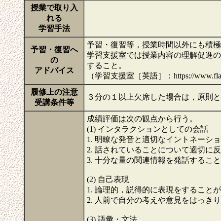
授業で取り入
れる
学習手法
予習・復習等，授業時間以外にも積極
予習・復習へ
学習支援室では授業内容の理解促進の
の
すること。
アドバイス
（学習支援室［英語］：https://www.flare.hiro
履修上の注意
３分の１以上欠席した場合は，原則
受講条件等
成績評価は次の観点から行う。
(1) インタラクションとしての会話
1. 明瞭な発音と適切なイントネーシ
2. 話されていることについて適切に
3. 十分な量の関連情報を発話するこ
(2) 自己表現
1. 論理的，説得的に表現をすること
2. 人前で自分の考えや意見をはっき
(3) 語彙・文法