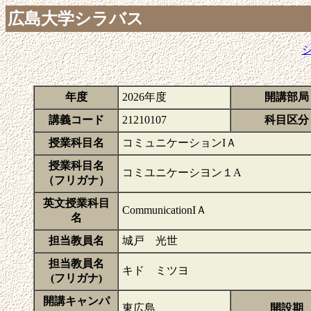
広島大学シラバス
年度
2026年度
開講部局
講義コード
21210107
科目区分
授業科目名
コミュニケーションIＡ
授業科目名
コミユニケーシヨン１A
（フリガナ）
英文授業科目
CommunicationIＡ
名
担当教員名
城戸 光世
担当教員名
キド ミツヨ
(フリガナ)
開講キャンパ
東広島
開設期