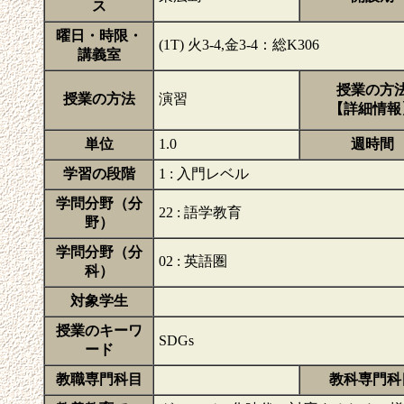
ス
曜日・時限・
(1T) 火3-4,金3-4：総K306
講義室
授業の方
授業の方法
演習
【詳細情報
単位
1.0
週時間
学習の段階
1 : 入門レベル
学問分野（分
22 : 語学教育
野）
学問分野（分
02 : 英語圏
科）
対象学生
授業のキーワ
SDGs
ード
教職専門科目
教科専門科