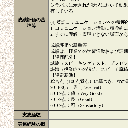
シラバスに示された状況において効果
有している
成績評価の基
(4) 英語コミュニケーションへの積極
準等
1. コミュニケーション活動に積極的
2. すぐに理解・表現できない場面
成績評価の基準等
成績は、授業での学習活動および定期
【評価配分】
試験（スピーキングテスト、プレゼン
課題（授業内外の課題、スピーチ原稿、
【評定基準】
総合点（100点満点）に基づき、次の
90–100点：秀（Excellent）
80–89点：優（Very Good）
70–79点：良（Good）
60–69点：可（Satisfactory）
実務経験
実務経験の概