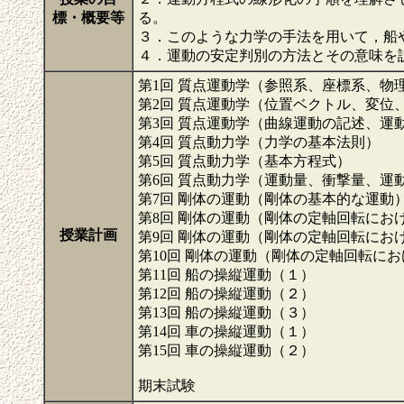
標・概要等
る。
３．このような力学の手法を用いて，船
４．運動の安定判別の方法とその意味
第1回 質点運動学（参照系、座標系、物
第2回 質点運動学（位置ベクトル、変位
第3回 質点運動学（曲線運動の記述、運
第4回 質点動力学（力学の基本法則）
第5回 質点動力学（基本方程式）
第6回 質点動力学（運動量、衝撃量、運
第7回 剛体の運動（剛体の基本的な運動
第8回 剛体の運動（剛体の定軸回転にお
授業計画
第9回 剛体の運動（剛体の定軸回転にお
第10回 剛体の運動（剛体の定軸回転に
第11回 船の操縦運動（１）
第12回 船の操縦運動（２）
第13回 船の操縦運動（３）
第14回 車の操縦運動（１）
第15回 車の操縦運動（２）
期末試験