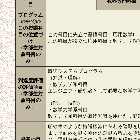
教科専門科目
目
プログラム
の中での
この授業科
目の位置づ
この科目に先立つ基礎科目：応用数学I，
け
この科目が役立つ応用科目：数学力学演習
（学部生対
象科目の
み）
輸送システムプログラム
（知識・理解）
到達度評価
・数学力学系科目
の評価項目
エンジニア・研究者として必要な数学力
（学部生対
象科目の
（能力・技能）
み）
・数学力学系科目
数学力学系科目の基礎知識を用いた，問
船や車のような輸送機器に関わる運動を
１．平面内を動く剛体の運動方程式を導
授業の目
２．運動方程式の線形化の手順を理解さ