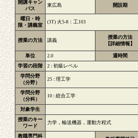
開講キャン
東広島
開設期
パス
曜日・時
(3T) 火5-8：工103
限・講義室
授業の方法
授業の方法
講義
【詳細情報】
単位
2.0
週時間
学習の段階
2 : 初級レベル
学問分野
25 : 理工学
（分野）
学問分野
10 : 総合工学
（分科）
対象学生
授業のキー
力学，輸送機器，運動方程式
ワード
教職専門科