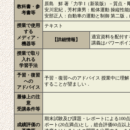
原島 鮮 著「力学 I（新装版）－質点・
教科書・参
安川宏紀，芳村康男：船体運動 操縦性
考書等
安部正人：自動車の運動と制御 第二版
授業で使用
テキスト
する
適宜資料を配付す
メディア・
【詳細情報】
講義はパワーポイ
機器等
授業で取り
入れる
学習手法
予習・復習
予習・復習へのアドバイス 授業中に理
への
することが望ましい．
アドバイス
履修上の注
意
受講条件等
期末試験及び課題・レポートによる100点
成績評価の
ポート(20点満点)とし，総合評価60