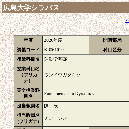
広島大学シラバス
年度
2026年度
開講部局
講義コード
K8061010
科目区分
授業科目名
運動学基礎
授業科目名
（フリガ
ウンドウガクキソ
ナ）
英文授業科
Fundamentals in Dynamics
目名
担当教員名
陳 辰
担当教員名
チン シン
(フリガナ)