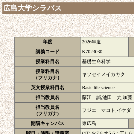
広島大学シラバス
年度
2026年度
講義コード
K7023030
授業科目名
基礎生命科学
授業科目名
キソセイメイカガク
（フリガナ）
英文授業科目名
Basic life science
担当教員名
藤江 誠,池田 丈,加藤
担当教員名
フジエ マコト,イケダ
(フリガナ)
開講キャンパス
東広島
曜日・時限・講義室
(4T) 火7-8,水5-6：工116