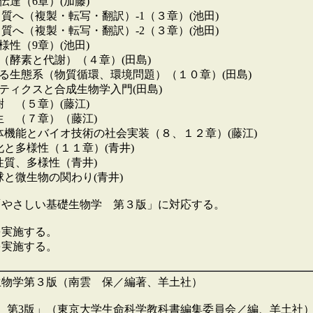
伝達（6章）(加藤)
ク質へ（複製・転写・翻訳）-1（３章）(池田)
ク質へ（複製・転写・翻訳）-2（３章）(池田)
様性（9章）(池田)
（酵素と代謝）（４章）(田島)
くる生態系（物質循環、環境問題）（１０章）(田島)
ティクスと合成生物学入門(田島)
謝 （５章）(藤江)
生 （７章）（藤江)
生体機能とバイオ技術の社会実装（８、１２章）(藤江)
化と多様性（１１章）(青井)
性質、多様性（青井)
球と微生物の関わり(青井)
「やさしい基礎生物学 第３版」に対応する。
を実施する。
を実施する。
礎生物学第３版（南雲 保／編著、羊土社）
学 第3版」（東京大学生命科学教科書編集委員会／編、羊土社