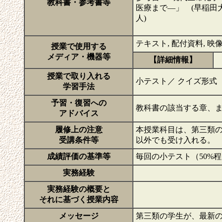
教科書・参考書等
医療まで―」 (早稲田
人)
テキスト, 配付資料, 映
授業で使用する
メディア・機器等
【詳細情報】
授業で取り入れる
小テスト／ クイズ形式
学習手法
予習・復習への
教科書の該当する章、
アドバイス
履修上の注意
本授業科目は、第三類
受講条件等
以外でも受け入れる。
成績評価の基準等
毎回の小テスト（50%程
実務経験
実務経験の概要と
それに基づく授業内容
メッセージ
第三類の学生が、最新