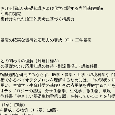
における幅広い基礎知識および化学に関する専門基礎知識
度な専門知識
に裏付けられた論理的思考に基づく構想力
基礎の確実な習得と応用力の養成（C1）工学基礎
学との関わりの理解（到達目標A）
学の基礎および応用知識の修得（到達目標C・講義科目）
学の基礎的な研究のみならず、医学・農学・工学・環境科学な
術であるバイオテクノロジを理解するためには、その現状を知
て用い、生物学・生命科学の基礎とその応用例を理解すること
バイオテクノロジーの基礎、分子生物学、生化学、微生物、環境
。教科書「やさしい基礎生物学第３版」を持っていることを前
（1章）(加藤)
構成する物質（1, 2章）(加藤)