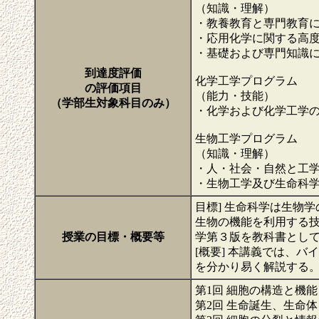
（知識・理解）
・教養教育と専門教育
・応用化学に関する高
・基礎および専門知識
到達度評価
化学工学プログラム
の評価項目
（能力・技能）
（学部生対象科目のみ）
・化学および化学工学の
生物工学プログラム
（知識・理解）
・人・社会・自然と工
・生物工学及び生命科
目標] 生命科学は生物
生物の機能を利用する技
授業の目標・概要等
学第３版を教科書とし
[概要] 本講義では、
を分かり易く解説する
第1回 細胞の構造と機能
第2回 生命誕生、生命体を