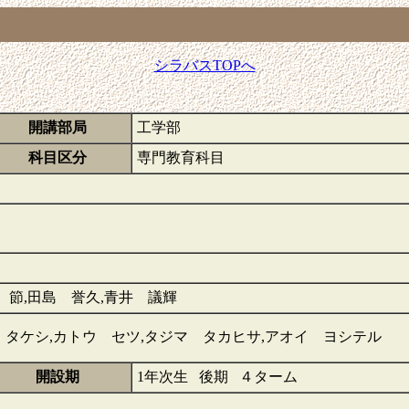
シラバスTOPへ
開講部局
工学部
科目区分
専門教育科目
 節,田島 誉久,青井 議輝
 タケシ,カトウ セツ,タジマ タカヒサ,アオイ ヨシテル
開設期
1年次生 後期 ４ターム