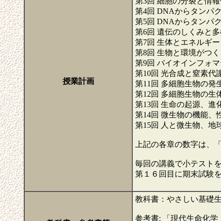
第3回 細胞の分裂と情報
第4回 DNAからタンパ
第5回 DNAからタンパ
第6回 遺伝のしくみと多
第7回 生体とエネルギー
第8回 生物と環境がつ
第9回 バイオインフォマ
第10回 光合成と窒素代
授業計画
第11回 多細胞生物の発
第12回 多細胞生物の
第13回 生命の起源、進
第14回 微生物の機能、
第15回 人と微生物、地
上記の各章の数字は、
毎回の講義で小テスト
第１６回目に期末試験
教科書：やさしい基
参考書: 「現代生命化