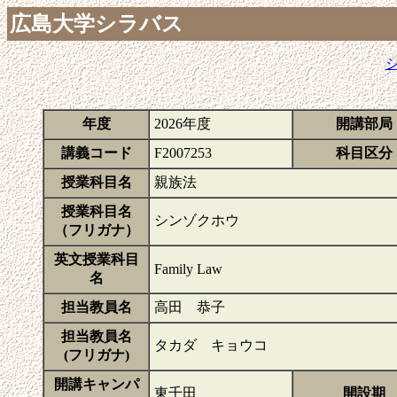
広島大学シラバス
年度
2026年度
開講部局
講義コード
F2007253
科目区分
授業科目名
親族法
授業科目名
シンゾクホウ
（フリガナ）
英文授業科目
Family Law
名
担当教員名
高田 恭子
担当教員名
タカダ キョウコ
(フリガナ)
開講キャンパ
東千田
開設期