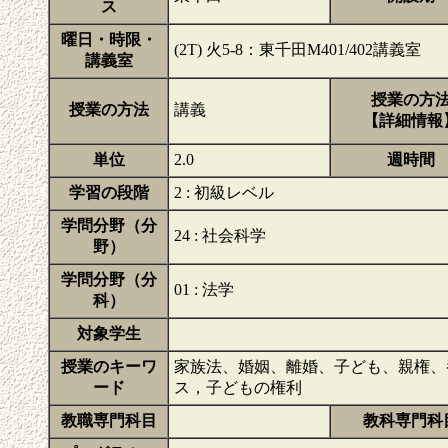
ス
曜日・時限・
(2T) 火5-8：東千田M401/402講義室
講義室
授業の方
授業の方法
講義
【詳細情報
単位
2.0
週時間
学習の段階
2 : 初級レベル
学問分野（分
24 : 社会科学
野）
学問分野（分
01 : 法学
科）
対象学生
授業のキーワ
家族法、婚姻、離婚、子ども、親権、
ード
ス，子どもの権利
教職専門科目
教科専門科