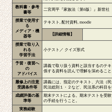
教科書・参考
二宮周平『家族法〔第6版〕』新世社（
書等
授業で使用す
テキスト, 配付資料, moodle
る
メディア・機
【詳細情報】
器等
授業で取り入
れる
小テスト／ クイズ形式
学習手法
予習・復習へ
講義で取り扱う資料と該当するのテキ
の
係する資料を読んで理解を深めるこ
アドバイス
履修上の注意
講義には、指定のテキスト、六法（民
受講条件等
民法総則１・２など、民法系の科目
成績評価の基
期末テストによる。期末テストを受験
準等
の手続を行うこと。
実務経験