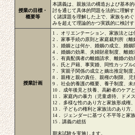
本講義は、親族法の構造および基本的
授業の目標・
討を通じて具体的問題を法的に理解す
概要等
く諸課題を理解した上で、家族をめぐ
みを超えて理論的かつ実践的に検討
1． オリエンテーション、家族法とは
2． 家事手続の原則と家庭裁判所（
3． 婚姻とは何か、婚姻の成立、婚姻
4． 婚姻の効果、夫婦財産制度、離
5． 有責配偶者の離婚請求、離婚の効
6． 氏と戸籍、事実婚、同性カップル
7． 実親子関係の成立と嫡出推定制度
8． 親権と親の責任、親権の制限、
授業計画
9． 社会的養護の概要、養子制度、未
10． 成年後見と扶養、高齢者のケア
11． 家庭内の暴力（児童虐待、ド
12． 多様な性のあり方と家族形成権
13． 子どもの権利と家族法のあり方
14． ジェンダーに基づく不平等と家
15．講義の総括
期末試験を実施します。