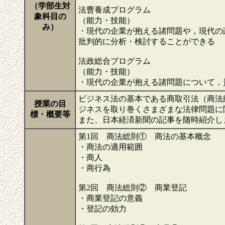
（学部生対
法曹養成プログラム
象科目の
（能力・技能）
み）
・現代の企業が抱える諸問題や，現代の
批判的に分析・検討することができる
法政総合プログラム
（能力・技能）
・現代の企業が抱える諸問題について，
ビジネス法の基本である商取引法（商法
授業の目
ジネスを取り巻くさまざまな法律問題に
標・概要等
また、日本経済新聞の記事を随時紹介し
第1回 商法総則① 商法の基本概念
・商法の適用範囲
・商人
・商行為
第2回 商法総則② 商業登記
・商業登記の意義
・登記の効力