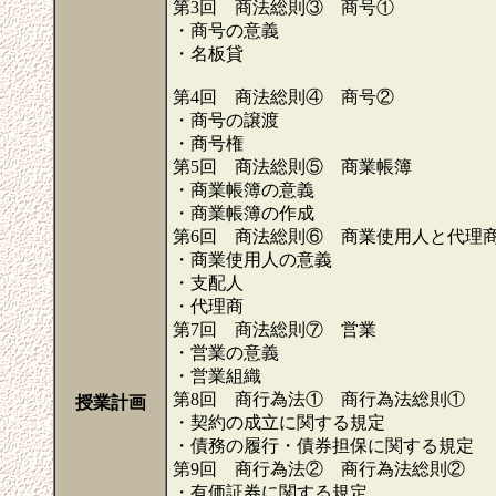
第3回 商法総則③ 商号①
・商号の意義
・名板貸
第4回 商法総則④ 商号②
・商号の譲渡
・商号権
第5回 商法総則⑤ 商業帳簿
・商業帳簿の意義
・商業帳簿の作成
第6回 商法総則⑥ 商業使用人と代
・商業使用人の意義
・支配人
・代理商
第7回 商法総則⑦ 営業
・営業の意義
・営業組織
第8回 商行為法① 商行為法総則①
授業計画
・契約の成立に関する規定
・債務の履行・債券担保に関する規定
第9回 商行為法② 商行為法総則②
・有価証券に関する規定