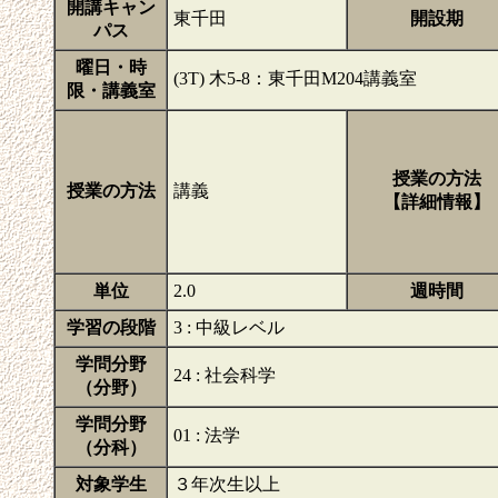
開講キャン
東千田
開設期
パス
曜日・時
(3T) 木5-8：東千田M204講義室
限・講義室
授業の方法
授業の方法
講義
【詳細情報】
単位
2.0
週時間
学習の段階
3 : 中級レベル
学問分野
24 : 社会科学
（分野）
学問分野
01 : 法学
（分科）
対象学生
３年次生以上