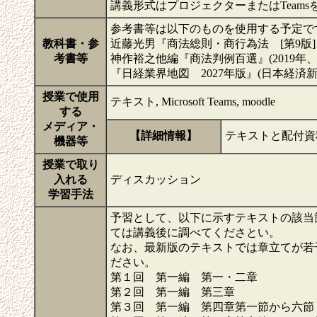
講義形式はプロジェクターまたはTeam
参考書等は以下のものを使用する予定で
教科書・参
近藤光男『商法総則・商行為法 [第9版]
考書等
神作裕之他編『商法判例百選』(2019年、
『日経業界地図 2027年版』(日本経済
授業で使用
テキスト, Microsoft Teams, moodle
する
メディア・
【詳細情報】
テキストと配付資
機器等
授業で取り
入れる
ディスカッション
学習手法
予習として、以下に示すテキストの該当
ては講義後に調べてくださとい。
なお、最新版のテキストでは章立てが若
ださい。
第１回 第一編 第一・二章
第２回 第一編 第三章
第３回 第一編 第四章第一節から六節