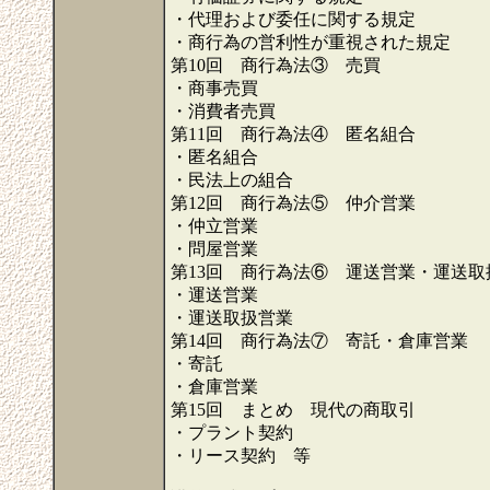
・代理および委任に関する規定
・商行為の営利性が重視された規定
第10回 商行為法③ 売買
・商事売買
・消費者売買
第11回 商行為法④ 匿名組合
・匿名組合
・民法上の組合
第12回 商行為法⑤ 仲介営業
・仲立営業
・問屋営業
第13回 商行為法⑥ 運送営業・運送
・運送営業
・運送取扱営業
第14回 商行為法⑦ 寄託・倉庫営業
・寄託
・倉庫営業
第15回 まとめ 現代の商取引
・プラント契約
・リース契約 等