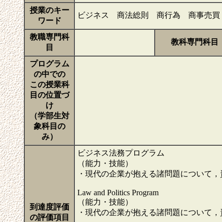
授業のキー
ビジネス 商法総則 商行為 商事売買
ワード
教職専門科
教科専門科目
目
プログラム
の中での
この授業科
目の位置づ
け
（学部生対
象科目の
み）
ビジネス法務プログラム
（能力・技能）
・現代の企業が抱える諸問題について，
Law and Politics Program
（能力・技能）
到達度評価
・現代の企業が抱える諸問題について，
の評価項目