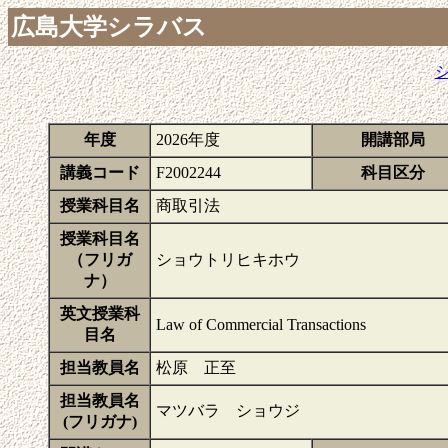
広島大学シラバス
年度
2026年度
開講部局
講義コード
F2002244
科目区分
授業科目名
商取引法
授業科目名
（フリガ
ショウトリヒキホウ
ナ）
英文授業科
Law of Commercial Transactions
目名
担当教員名
松原 正至
担当教員名
マツバラ ショウジ
(フリガナ)