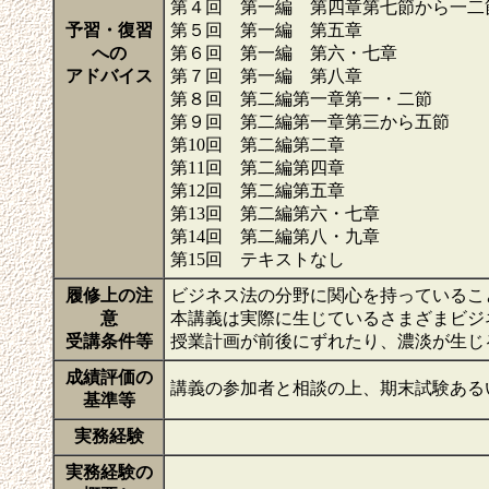
第４回 第一編 第四章第七節から一二
予習・復習
第５回 第一編 第五章
への
第６回 第一編 第六・七章
アドバイス
第７回 第一編 第八章
第８回 第二編第一章第一・二節
第９回 第二編第一章第三から五節
第10回 第二編第二章
第11回 第二編第四章
第12回 第二編第五章
第13回 第二編第六・七章
第14回 第二編第八・九章
第15回 テキストなし
履修上の注
ビジネス法の分野に関心を持っているこ
意
本講義は実際に生じているさまざまビジ
受講条件等
授業計画が前後にずれたり、濃淡が生じ
成績評価の
講義の参加者と相談の上、期末試験ある
基準等
実務経験
実務経験の