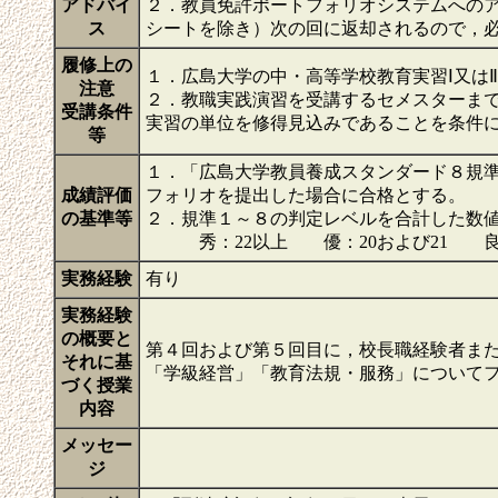
アドバイ
２．教員免許ポートフォリオシステムへのア
ス
シートを除き）次の回に返却されるので，
履修上の
１．広島大学の中・高等学校教育実習Ⅰ又は
注意
２．教職実践演習を受講するセメスターま
受講条件
実習の単位を修得見込みであることを条件
等
１．「広島大学教員養成スタンダード８規
成績評価
フォリオを提出した場合に合格とする。
の基準等
２．規準１～８の判定レベルを合計した数
秀：22以上 優：20および21 良：
実務経験
有り
実務経験
の概要と
第４回および第５回目に，校長職経験者ま
それに基
「学級経営」「教育法規・服務」について
づく授業
内容
メッセー
ジ