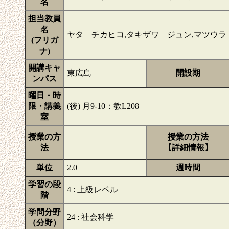
名
担当教員
名
ヤタ チカヒコ,タキザワ ジュン,マツウラ
(フリガ
ナ)
開講キャ
東広島
開設期
ンパス
曜日・時
限・講義
(後) 月9-10：教L208
室
授業の方
授業の方法
法
【詳細情報】
単位
2.0
週時間
学習の段
4 : 上級レベル
階
学問分野
24 : 社会科学
（分野）