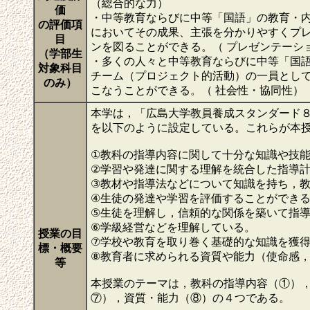
（総合的な力）
価
・中等教育ならびに中等「国語」の教育・
の評価項
においてその成果、主張を分かりやすくプ
目
ンを図ることができる。（ プレゼンテーシ
（学部生
・多くの人々と中等教育ならびに中等「国
対象科目
チーム（プロジェクト的活動）の一員とし
のみ）
こなうことができる。（ 社会性・協同性）
本学は，「広島大学教員養成スタンダード
を以下のように設定している。これらが本
①教科の指導内容に関して十分な知識や技
②学習や発達に関する理解を統合した指導
③教材や指導法などについて知識を持ち，
④生徒の発達や学習を評価することができ
⑤生徒を理解し，信頼的な関係を築いて指
⑥学級経営などを理解している。
授業の目
⑦学校や教育を取り巻く基礎的な知識を獲
標・概要
⑧教育者に求められる資質や能力（使命感
等
本授業のテーマは，教科の指導内容（①）
⑦），資質・能力（⑧）の４つである。