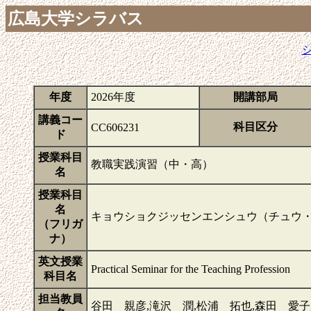
広島大学シラバス
年度
2026年度
開講部局
講義コー
科目区分
CC606231
ド
授業科目
教職実践演習（中・高）
名
授業科目
名
キョウショクジッセンエンシュウ（チュウ
（フリガ
ナ）
英文授業
Practical Seminar for the Teaching Profession
科目名
担当教員
谷田 親彦,滝沢 潤,松浦 拓也,森田 愛子