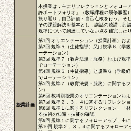
本授業は，主にリフレクションとフォロー
許ポートフォリオ」（教職課程の履修履歴
振り返り，自己評価・自己点検を行う。そ
その課題解決を基本とし，講話の聴講，討
規準について到達していない点を補完した
第1回 オリエンテーション（授業計画）お
第2回 規準５（生徒指導）又は規準６（学
ーテーション）
第3回 規準７（教育法規・服務）および規
でローテーション）
第4回 規準５（生徒指導）と規準６（学級
でローテーション）
第5回 規準７（教育法規・服務）に関する
ン）
第6回 教科別授業のオリエンテーションお
第7回 規準２，３，４に関するリフレクシ
授業計画
第8回 規準１に関するリフレクション：「
る技術の知識・技能の確認
第9回 規準１に関するフォローアップ：主
第10回 規準２，３，４に関するフォロー