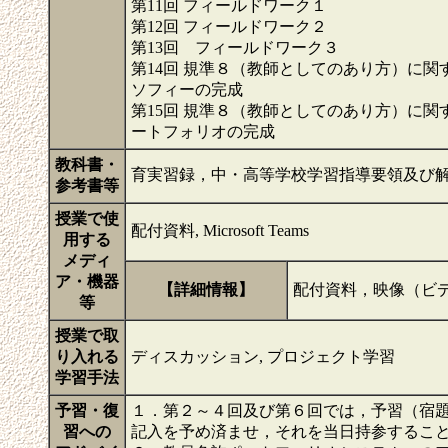
第11回 フィールドワーク１
第12回 フィールドワーク２
第13回 フィールドワーク３
第14回 規準８（教師としてのあり方）に
ソフィーの完成
第15回 規準８（教師としてのあり方）に
ートフォリオの完成
教科書・
育実習録，中・高等学校学習指導要領及び
参考書等
授業で使
配付資料, Microsoft Teams
用する
メディ
ア・機器
【詳細情報】
配付資料，映像（ビデ
等
授業で取
り入れる
ディスカッション, プロジェクト学習
学習手法
予習・復
１．第２～４回及び第６回では，予習（宿
習への
記入を予め済ませ，それを当日持参するこ