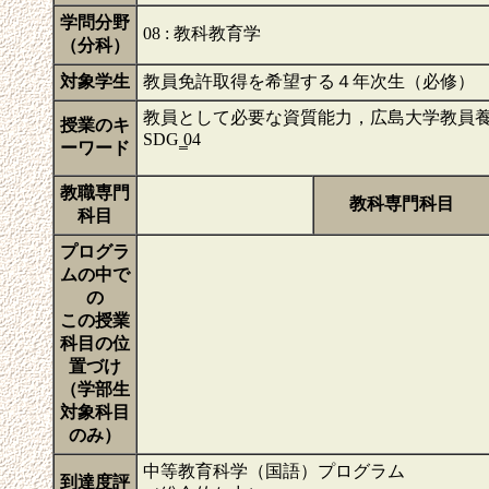
学問分野
08 : 教科教育学
（分科）
対象学生
教員免許取得を希望する４年次生（必修）
教員として必要な資質能力，広島大学教員
授業のキ
SDG ̳04
ーワード
教職専門
教科専門科目
科目
プログラ
ムの中で
の
この授業
科目の位
置づけ
（学部生
対象科目
のみ）
中等教育科学（国語）プログラム
到達度評