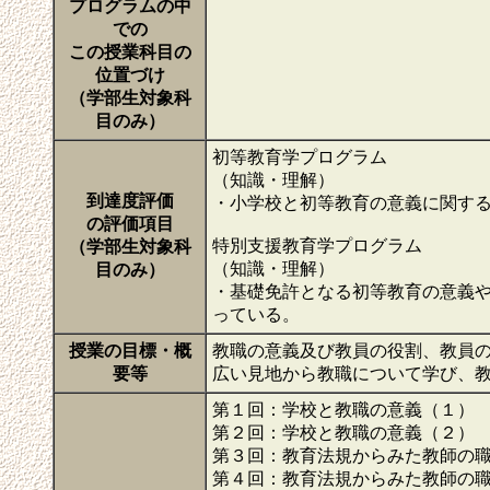
プログラムの中
での
この授業科目の
位置づけ
（学部生対象科
目のみ）
初等教育学プログラム
（知識・理解）
到達度評価
・小学校と初等教育の意義に関す
の評価項目
特別支援教育学プログラム
（学部生対象科
（知識・理解）
目のみ）
・基礎免許となる初等教育の意義
っている。
授業の目標・概
教職の意義及び教員の役割、教員
要等
広い見地から教職について学び、
第１回：学校と教職の意義（１）
第２回：学校と教職の意義（２）
第３回：教育法規からみた教師の
第４回：教育法規からみた教師の