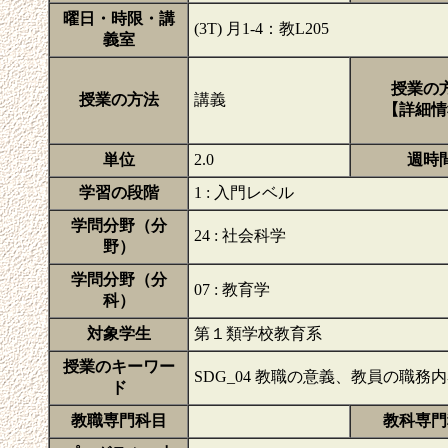
曜日・時限・講
(3T) 月1-4：教L205
義室
授業の
授業の方法
講義
【詳細情
単位
2.0
週時
学習の段階
1 : 入門レベル
学問分野（分
24 : 社会科学
野）
学問分野（分
07 : 教育学
科）
対象学生
第１類学校教育系
授業のキーワー
SDG_04 教職の意義、教員の職
ド
教職専門科目
教科専門