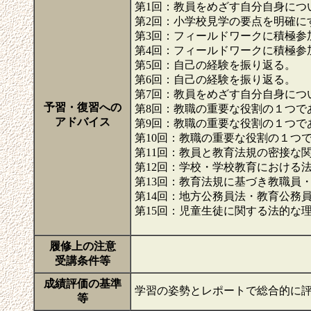
第1回：教員をめざす自分自身につ
第2回：小学校見学の要点を明確に
第3回：フィールドワークに積極参
第4回：フィールドワークに積極参
第5回：自己の経験を振り返る。
第6回：自己の経験を振り返る。
第7回：教員をめざす自分自身につ
予習・復習への
第8回：教職の重要な役割の１つで
アドバイス
第9回：教職の重要な役割の１つで
第10回：教職の重要な役割の１つ
第11回：教員と教育法規の密接な
第12回：学校・学校教育における
第13回：教育法規に基づき教職員
第14回：地方公務員法・教育公務
第15回：児童生徒に関する法的な
履修上の注意
受講条件等
成績評価の基準
学習の姿勢とレポートで総合的に
等