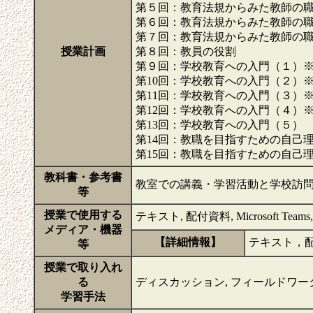
第５回：教育法規からみた教師の
第６回：教育法規からみた教師の
第７回：教育法規からみた教師の
授業計画
第８回：教員の役割
第９回：学校教育への入門（１）
第10回：学校教育への入門（２）
第11回：学校教育への入門（３）
第12回：学校教育への入門（４）
第13回：学校教育への入門（５）
第14回：教職を目指すための自己
第15回：教職を目指すための自己
教科書・参考書
教室での講義・学習活動と学校訪
等
授業で使用する
テキスト, 配付資料, Microsoft Teams, M
メディア・機器
【詳細情報】
テキスト，配
等
授業で取り入れ
る
ディスカッション, フィールドワー
学習手法