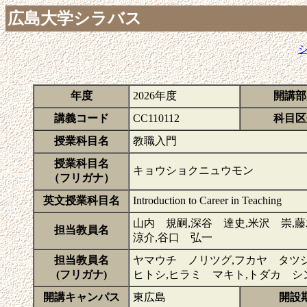
広島大学シラバス
年度
2026年度
開講部
講義コード
CC110112
科目区
授業科目名
教職入門
授業科目名
キョウショクニュウモン
（フリガナ）
英文授業科目名
Introduction to Career in Teaching
山内 規嗣,深谷 達史,米沢 崇,
担当教員名
涼介,谷口 弘一
担当教員名
ヤマウチ ノリツグ,フカヤ タツ
(フリガナ)
ヒトシ,ヒラミ マキト,トダカ シ
開講キャンパス
東広島
開設