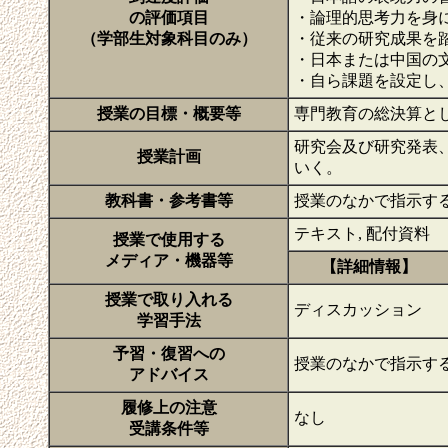
の評価項目
・論理的思考力を身
（学部生対象科目のみ）
・従来の研究成果を
・日本または中国の
・自ら課題を設定し
授業の目標・概要等
専門教育の総決算と
研究会及び研究発表
授業計画
いく。
教科書・参考書等
授業のなかで指示す
テキスト, 配付資料
授業で使用する
メディア・機器等
【詳細情報】
授業で取り入れる
ディスカッション
学習手法
予習・復習への
授業のなかで指示す
アドバイス
履修上の注意
なし
受講条件等