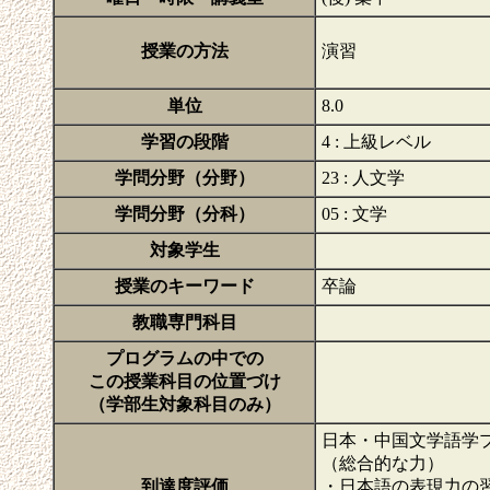
授業の方法
演習
単位
8.0
学習の段階
4 : 上級レベル
学問分野（分野）
23 : 人文学
学問分野（分科）
05 : 文学
対象学生
授業のキーワード
卒論
教職専門科目
プログラムの中での
この授業科目の位置づけ
（学部生対象科目のみ）
日本・中国文学語学
（総合的な力）
到達度評価
・日本語の表現力の