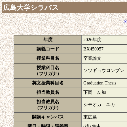
広島大学シラバス
年度
2026年度
講義コード
BX450057
授業科目名
卒業論文
授業科目名
ソツギョウロンブン
（フリガナ）
英文授業科目名
Graduation Thesis
担当教員名
下岡 友加
担当教員名
シモオカ ユカ
(フリガナ)
開講キャンパス
東広島
曜日・時限・講義室
(後) 集中