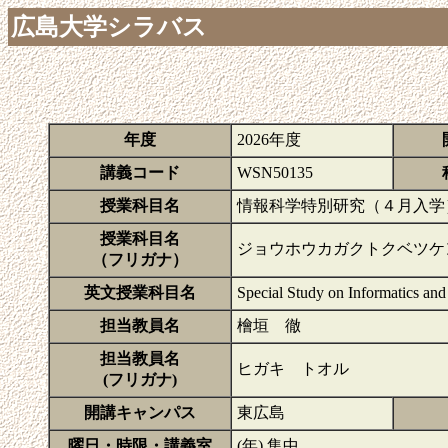
広島大学シラバス
年度
2026年度
講義コード
WSN50135
授業科目名
情報科学特別研究（４月入学
授業科目名
ジョウホウカガクトクベツケ
（フリガナ）
英文授業科目名
Special Study on Informatics and
担当教員名
檜垣 徹
担当教員名
ヒガキ トオル
(フリガナ)
開講キャンパス
東広島
曜日・時限・講義室
(年) 集中