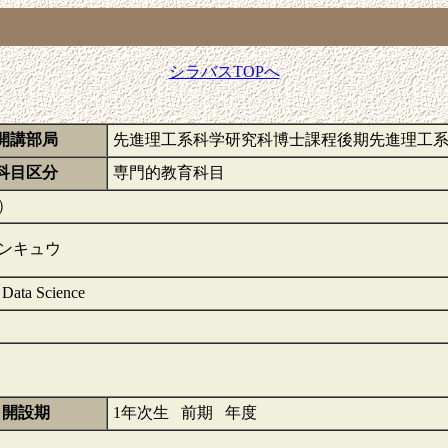
シラバスTOPへ
開講部局
先進理工系科学研究科博士課程後期先進理工
科目区分
専門的教育科目
）
ンキュウ
 Data Science
開設期
1年次生 前期 年度