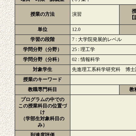
授業の方法
演習
【
単位
12.0
学習の段階
7 : 大学院発展的レベル
学問分野（分野）
25 : 理工学
学問分野（分科）
02 : 情報科学
対象学生
先進理工系科学研究科 博士
授業のキーワード
教職専門科目
教
プログラムの中での
この授業科目の位置づ
け
（学部生対象科目の
み）
到達度評価