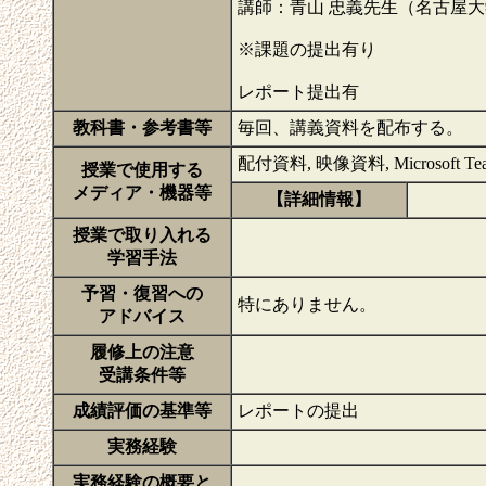
講師：青山 忠義先生（名古屋
※課題の提出有り
レポート提出有
教科書・参考書等
毎回、講義資料を配布する。
配付資料, 映像資料, Microsoft Te
授業で使用する
メディア・機器等
【詳細情報】
授業で取り入れる
学習手法
予習・復習への
特にありません。
アドバイス
履修上の注意
受講条件等
成績評価の基準等
レポートの提出
実務経験
実務経験の概要と