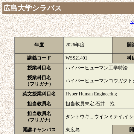
広島大学シラバス
年度
2026年度
開
講義コード
WSS21401
科
授業科目名
ハイパーヒューマン工学特論
授業科目名
ハイパーヒューマンコウガクト
（フリガナ）
英文授業科目名
Hyper Human Engineering
担当教員名
担当教員未定,石井 抱
担当教員名
タントウキョウインミテイ,イ
(フリガナ)
開講キャンパス
東広島
開