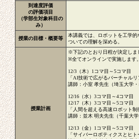
到達度評価
の評価項目
（学部生対象科目の
み）
本講義では、ロボットを工学的
授業の目標・概要等
ついての理解を深める。
※下記のとおり日程が決定しま
※全てオンラインで実施します
12/3（木）1コマ目～5コマ目
「AI技術で広がるバーチャル
講師：小室 孝先生（埼玉大学
12/16（水）3コマ目～4コマ目
12/17（木）3コマ目～5コマ目
授業計画
「人間を超える高速ロボット制
講師：並木 明夫先生（千葉大
12/13（金）1コマ目～5コマ目
「サイバーロボティクスとヒト