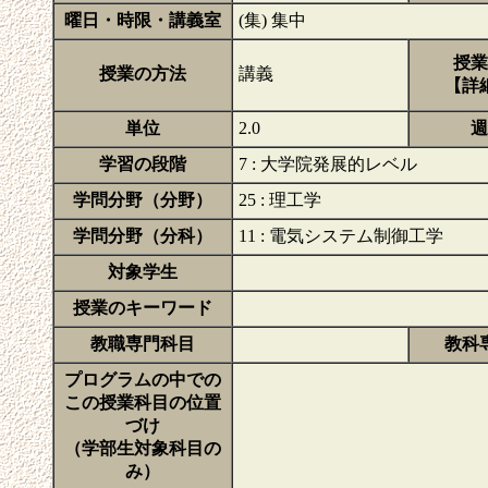
曜日・時限・講義室
(集) 集中
授業
授業の方法
講義
【詳
単位
2.0
週
学習の段階
7 : 大学院発展的レベル
学問分野（分野）
25 : 理工学
学問分野（分科）
11 : 電気システム制御工学
対象学生
授業のキーワード
教職専門科目
教科
プログラムの中での
この授業科目の位置
づけ
（学部生対象科目の
み）