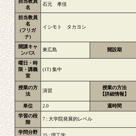
担当教員
石元 孝佳
名
担当教員
名
イシモト タカヨシ
(フリガ
ナ)
開講キャ
東広島
開設期
ンパス
曜日・時
限・講義
(1T) 集中
室
授業の方
授業の方法
演習
法
【詳細情報】
単位
2.0
週時間
学習の段
7 : 大学院発展的レベル
階
学問分野
25 : 理工学