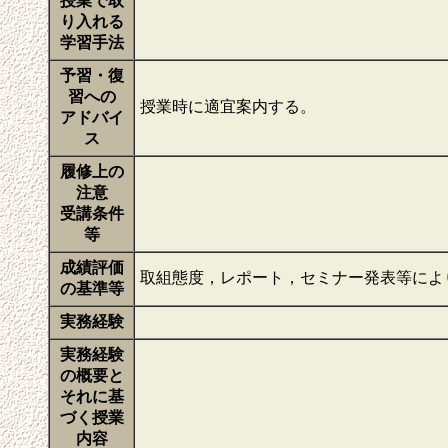
授業で取
り入れる
学習手法
予習・復
習への
授業時に適宜案内する。
アドバイ
ス
履修上の
注意
受講条件
等
成績評価
取組態度，レポート，セミナー発表等によ
の基準等
実務経験
実務経験
の概要と
それに基
づく授業
内容