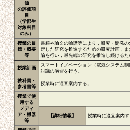
価
の評価項
目
（学部生
対象科目
のみ）
授業の目
書籍や論文の輪講等により，研究・開発の
標・概要
定した研究を推進するための研究計画，ま
等
論を行い，最先端の研究を推進し続けるた
スマートイノベーション（電気システム制
授業計画
討議の演習を行う。
教科書・
授業時に適宜案内する。
参考書等
授業で使
用する
メディ
ア・機器
【詳細情報】
授業時に適宜案内
等