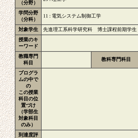
（分野）
学問分野
11 : 電気システム制御工学
（分科）
対象学生
先進理工系科学研究科 博士課程前期学生
授業のキ
ーワード
教職専門
教科専門科目
科目
プログラ
ムの中で
の
この授業
科目の位
置づけ
（学部生
対象科目
のみ）
到達度評