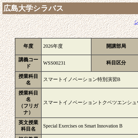
広島大学シラバス
年度
2026年度
開講部局
講義コー
科目区分
WSS00231
ド
授業科目
スマートイノベーション特別演習B
名
授業科目
名
スマートイノベーショントクベツエンシュ
（フリガ
ナ）
英文授業
Special Exercises on Smart Innovation B
科目名