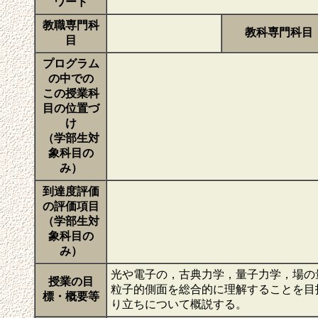
ワード
教職専門科
教科専門科目
目
プログラム
の中での
この授業科
目の位置づ
け
（学部生対
象科目の
み）
到達度評価
の評価項目
（学部生対
象科目の
み）
光や電子の，古典力学，量子力学，場の
授業の目
粒子的側面を総合的に理解することを目
標・概要等
り立ちについて概説する。