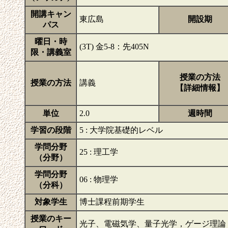
開講キャン
東広島
開設期
パス
曜日・時
(3T) 金5-8：先405N
限・講義室
授業の方法
授業の方法
講義
【詳細情報】
単位
2.0
週時間
学習の段階
5 : 大学院基礎的レベル
学問分野
25 : 理工学
（分野）
学問分野
06 : 物理学
（分科）
対象学生
博士課程前期学生
授業のキー
光子、電磁気学、量子光学，ゲージ理論