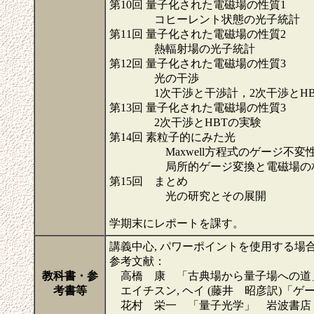
第10回 量子化された電磁場の性質1
コヒーレント状態の光子統計
第11回 量子化された電磁場の性質2
熱輻射場の光子統計
第12回 量子化された電磁場の性質3
光の干渉
1次干渉と干渉計，2次干渉とHB
第13回 量子化された電磁場の性質3
2次干渉とHBTの実験
第14回 素粒子的にみた光
Maxwell方程式のゲージ不変
局所的ゲージ変換と電磁場の相
第15回 まとめ
光の研究とその展開
学期末にレポートを課す。
講義中心, パワーポイントを使用する場
参考文献：
教科書・参
高橋 康 「古典場から量子場への道
考書等
エイチスン, ヘイ (藤井 昭彦訳)「ゲー
花村 栄一 「量子光学」 岩波書店