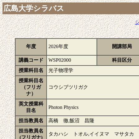
広島大学シラバス
年度
2026年度
開講部局
講義コード
WSP02000
科目区分
授業科目名
光子物理学
授業科目名
（フリガ
コウシブツリガク
ナ）
英文授業科
Photon Physics
目名
担当教員名
高橋 徹,飯沼 昌隆
担当教員名
タカハシ トオル,イイヌマ マサタカ
(フリガナ)