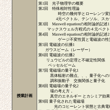
第1回 光子物理学の概要
第2回 特殊相対性理論
時空の幾何学とローレンツ変
4元ベクトル、テンソル、スカ
第3回 Maxwell equationの相対論的記述1
マックスウェル方程式の４元ベクト
第4回 Maxwell equationの相対論的記述2
ゲージ不変性質と電磁波の性
第5回 電磁波の伝播1
ガウスビーム（レーザー）
第6回 電磁波の伝播2
リュウビルの定理と不確定性関係
ベッセルビーム
第7回 電磁場の量子化1
黒体輻射の難点、、、量子化への
調和振動子 交換関係と量子化
第8回 電磁場の量子化2
場の考え方，
授業計画
真空のエネルギー とカシミア効果
第9回 量子化された電磁場
光のコヒーレント状態と古典電