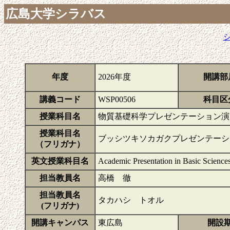
広島大学シラバス
年度
2026年度
開講部
講義コード
WSP00506
科目区
授業科目名
物質基礎科学プレゼンテーション演
授業科目名
ブッシツキソカガクプレゼンテーシ
（フリガナ）
英文授業科目名
Academic Presentation in Basic Sciences
担当教員名
高橋 徹
担当教員名
タカハシ トオル
(フリガナ)
開講キャンパス
東広島
開設