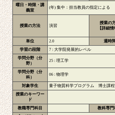
曜日・時限・講
(年) 集中：担当教員の指定による
義室
授業の
授業の方法
演習
【詳細情
単位
2.0
週時
学習の段階
7 : 大学院発展的レベル
学問分野（分
25 : 理工学
野）
学問分野（分
06 : 物理学
科）
対象学生
量子物質科学プログラム 博士課程
授業のキーワー
ド
教職専門科目
教科専門