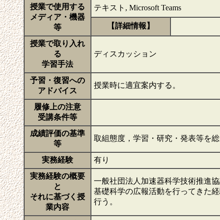
授業で使用する
テキスト, Microsoft Teams
メディア・機器
【詳細情報】
等
授業で取り入れ
る
ディスカッション
学習手法
予習・復習への
授業時に適宜案内する。
アドバイス
履修上の注意
受講条件等
成績評価の基準
取組態度，学習・研究・発表等を
等
実務経験
有り
実務経験の概要
一般社団法人加速器科学技術推進協
と
基礎科学の広報活動を行ってきた経
それに基づく授
行う。
業内容