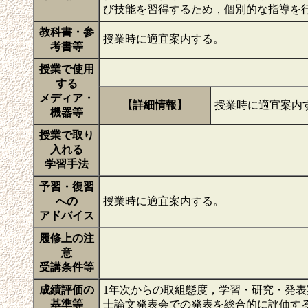
び技能を習得するため，個別的な指導を
教科書・参
授業時に適宜案内する。
考書等
授業で使用
する
メディア・
【詳細情報】
授業時に適宜案内
機器等
授業で取り
入れる
学習手法
予習・復習
への
授業時に適宜案内する。
アドバイス
履修上の注
意
受講条件等
成績評価の
1年次からの取組態度，学習・研究・発
基準等
士論文発表会での発表を総合的に評価す