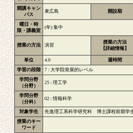
開講キャン
東広島
開設期
パス
曜日・時
(年) 集中
限・講義室
授業の方法
授業の方法
演習
【詳細情報】
単位
4.0
週時間
学習の段階
7 : 大学院発展的レベル
学問分野
25 : 理工学
（分野）
学問分野
02 : 情報科学
（分科）
対象学生
先進理工系科学研究科 博士課程前期学
授業のキー
ワード