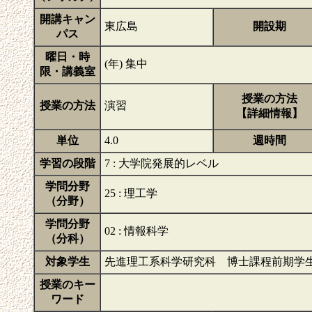
開講キャン
東広島
開設期
パス
曜日・時
(年) 集中
限・講義室
授業の方法
授業の方法
演習
【詳細情報】
単位
4.0
週時間
学習の段階
7 : 大学院発展的レベル
学問分野
25 : 理工学
（分野）
学問分野
02 : 情報科学
（分科）
対象学生
先進理工系科学研究科 博士課程前期学
授業のキー
ワード