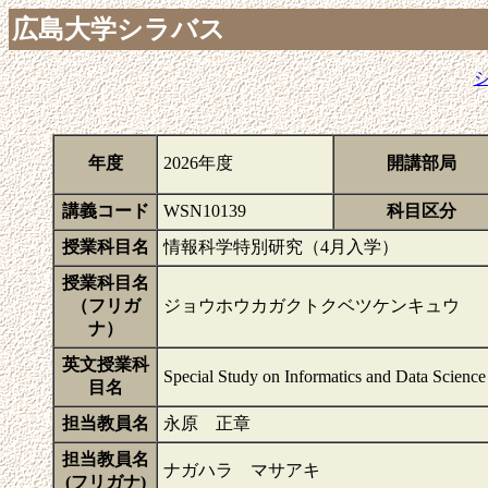
広島大学シラバス
年度
2026年度
開講部局
講義コード
WSN10139
科目区分
授業科目名
情報科学特別研究（4月入学）
授業科目名
（フリガ
ジョウホウカガクトクベツケンキュウ
ナ）
英文授業科
Special Study on Informatics and Data Science
目名
担当教員名
永原 正章
担当教員名
ナガハラ マサアキ
(フリガナ)