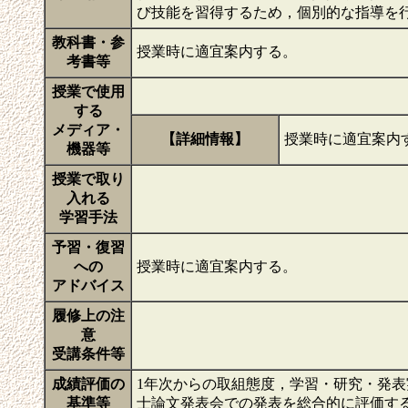
び技能を習得するため，個別的な指導を
教科書・参
授業時に適宜案内する。
考書等
授業で使用
する
メディア・
【詳細情報】
授業時に適宜案内
機器等
授業で取り
入れる
学習手法
予習・復習
への
授業時に適宜案内する。
アドバイス
履修上の注
意
受講条件等
成績評価の
1年次からの取組態度，学習・研究・発
基準等
士論文発表会での発表を総合的に評価す