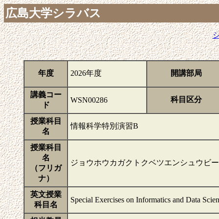
広島大学シラバス
年度
2026年度
開講部局
講義コー
科目区分
WSN00286
ド
授業科目
情報科学特別演習B
名
授業科目
名
ジョウホウカガクトクベツエンシュウビー
（フリガ
ナ）
英文授業
Special Exercises on Informatics and Data Scie
科目名