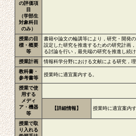
の評価項
目
（学部生
対象科目
のみ）
授業の目
書籍や論文の輪講等により，研究・開発の
標・概要
設定した研究を推進するための研究計画，
等
る討論を行い，最先端の研究を推進し続
授業計画
情報科学分野における文献による研究，
教科書・
授業時に適宜案内する。
参考書等
授業で使
用する
メディ
ア・機器
【詳細情報】
授業時に適宜案内
等
授業で取
り入れる