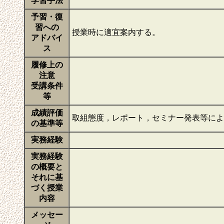
学習手法
予習・復
習への
授業時に適宜案内する。
アドバイ
ス
履修上の
注意
受講条件
等
成績評価
取組態度，レポート，セミナー発表等に
の基準等
実務経験
実務経験
の概要と
それに基
づく授業
内容
メッセー