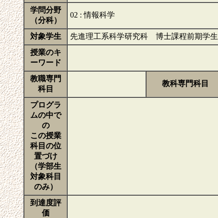
学問分野
02 : 情報科学
（分科）
対象学生
先進理工系科学研究科 博士課程前期学生
授業のキ
ーワード
教職専門
教科専門科目
科目
プログラ
ムの中で
の
この授業
科目の位
置づけ
（学部生
対象科目
のみ）
到達度評
価