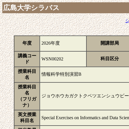
広島大学シラバス
年度
2026年度
開講部局
講義コー
科目区分
WSN00202
ド
授業科目
情報科学特別演習B
名
授業科目
名
ジョウホウカガクトクベツエンシュウビー
（フリガ
ナ）
英文授業
Special Exercises on Informatics and Data Scie
科目名