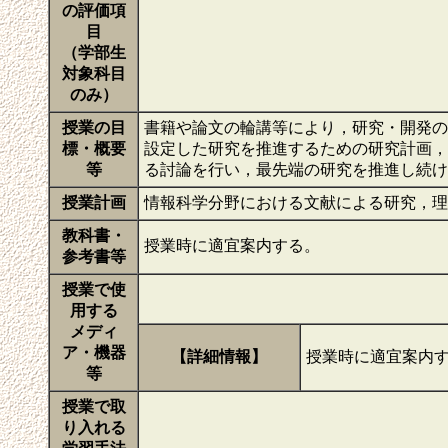
の評価項
目
（学部生
対象科目
のみ）
授業の目
書籍や論文の輪講等により，研究・開発の
標・概要
設定した研究を推進するための研究計画，
等
る討論を行い，最先端の研究を推進し続
授業計画
情報科学分野における文献による研究，
教科書・
授業時に適宜案内する。
参考書等
授業で使
用する
メディ
ア・機器
【詳細情報】
授業時に適宜案内
等
授業で取
り入れる