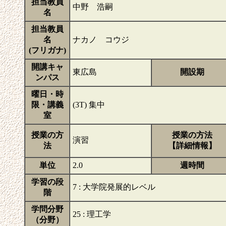
担当教員
中野 浩嗣
名
担当教員
名
ナカノ コウジ
(フリガナ)
開講キャ
東広島
開設期
ンパス
曜日・時
限・講義
(3T) 集中
室
授業の方
授業の方法
演習
法
【詳細情報】
単位
2.0
週時間
学習の段
7 : 大学院発展的レベル
階
学問分野
25 : 理工学
（分野）