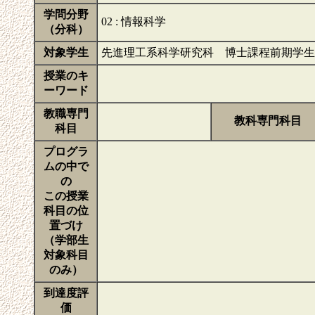
学問分野
02 : 情報科学
（分科）
対象学生
先進理工系科学研究科 博士課程前期学生
授業のキ
ーワード
教職専門
教科専門科目
科目
プログラ
ムの中で
の
この授業
科目の位
置づけ
（学部生
対象科目
のみ）
到達度評
価