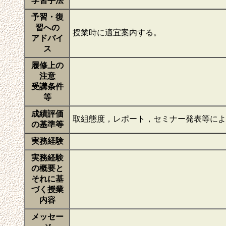
学習手法
予習・復
習への
授業時に適宜案内する。
アドバイ
ス
履修上の
注意
受講条件
等
成績評価
取組態度，レポート，セミナー発表等に
の基準等
実務経験
実務経験
の概要と
それに基
づく授業
内容
メッセー