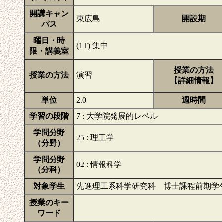
開講キャン
東広島
開設期
パス
曜日・時
(1T) 集中
限・講義室
授業の方法
授業の方法
演習
【詳細情報】
単位
2.0
週時間
学習の段階
7 : 大学院発展的レベル
学問分野
25 : 理工学
（分野）
学問分野
02 : 情報科学
（分科）
対象学生
先進理工系科学研究科 博士課程前期学
授業のキー
ワード