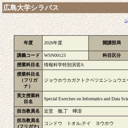
広島大学シラバス
年度
2026年度
開講部局
講義コード
WSN00123
科目区分
授業科目名
情報科学特別演習A
授業科目名
（フリガ
ジョウホウカガクトクベツエンシュウエ
ナ）
英文授業科
Special Exercises on Informatics and Data Sc
目名
担当教員名
近堂 徹,丁 曄澎
担当教員名
コンドウ トオル,テイ ヨウホウ
(フリガナ)