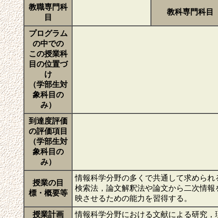
教職専門科
教科専門科目
目
プログラム
の中での
この授業科
目の位置づ
け
（学部生対
象科目の
み）
到達度評価
の評価項目
（学部生対
象科目の
み）
情報科学分野の多くで共通して求められ
授業の目
検索法，論文解釈法や論文から二次情報
標・概要等
映させるための能力を習得する。
授業計画
情報科学分野における文献による研究，