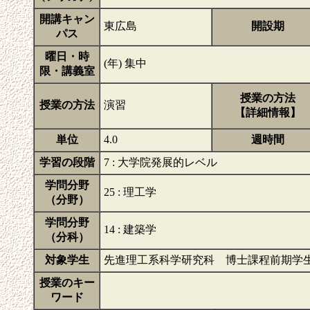
開講キャン
東広島
開設期
パス
曜日・時
(年) 集中
限・講義室
授業の方法
授業の方法
演習
【詳細情報】
単位
4.0
週時間
学習の段階
7 : 大学院発展的レベル
学問分野
25 : 理工学
（分野）
学問分野
14 : 建築学
（分科）
対象学生
先進理工系科学研究科 博士課程前期学
授業のキー
ワード