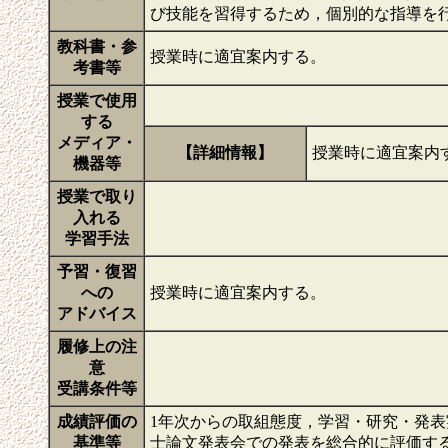
び技能を習得するため，個別的な指導を
教科書・参
授業時に適宜案内する。
考書等
授業で使用
する
メディア・
【詳細情報】
授業時に適宜案内
機器等
授業で取り
入れる
学習手法
予習・復習
への
授業時に適宜案内する。
アドバイス
履修上の注
意
受講条件等
成績評価の
1年次からの取組態度，学習・研究・発
基準等
士論文発表会での発表を総合的に評価す