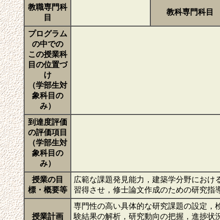
教職専門科
教科専門科目
目
プログラム
の中での
この授業科
目の位置づ
け
（学部生対
象科目の
み）
到達度評価
の評価項目
（学部生対
象科目の
み）
授業の目
広範な課題発見能力，建築学分野におけ
標・概要等
習得させ，修士論文作成のための研究指
専門性の高い具体的な研究課題の設定，
授業計画
験結果の解析，研究動向の把握，進捗状