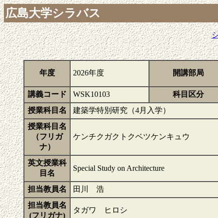
広島大学シラバス
年度
2026年度
開講部局
講義コード
WSK10103
科目区分
授業科目名
建築学特別研究（4月入学）
授業科目名
（フリガ
ケンチクガクトクベツケンキュウ
ナ）
英文授業科
Special Study on Architecture
目名
担当教員名
田川 浩
担当教員名
タガワ ヒロシ
(フリガナ)